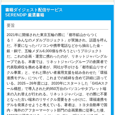
書籍ダイジェスト配信サービス
SERENDIP 厳選書籍
要旨
2021年に開催された東京五輪の際に「都市鉱山からつく
る！ みんなのメダルプロジェクト」が実施され、話題を呼ん
だ。不要になったパソコンや携帯電話などから抽出した金・
銀・銅で、五輪メダル6,000個を作ろうというプロジェクト
だ。これの企画・運営に携わったのが、リネットジャパングル
ープである。本書では、リネットジャパングループの創業者で
代表取締役を務める著者が、同社が手がける「都市鉱山リサイ
クル事業」と、それと障がい者雇用支援を組み合わせた「環福
連携モデル」について、これまでの経緯を含めて詳細に語って
いる。2025～26年度には、2020年にスタートした「GIGAスク
ール構想」で導入された約950万台のパソコンやタブレット端
末の入れ替えが行われる。リネットジャパンは、その際に不要
となった古い端末のリサイクル需要をきっかけに、環福連携モ
デルを発展させようと考えている。著者は、トヨタ自動車で国
内・海外のアフターマーケット部門の企画業務に従事した後、