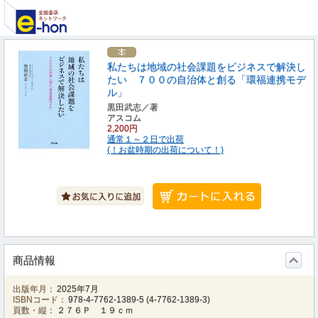
私たちは地域の社会課題をビジネスで解決し
たい ７００の自治体と創る「環福連携モデ
ル」
黒田武志／著
アスコム
2,200円
通常１～２日で出荷
(！お盆時期の出荷について！)
商品情報
出版年月：
2025年7月
ISBNコード：
978-4-7762-1389-5
(
4-7762-1389-3
)
頁数・縦：
２７６Ｐ １９ｃｍ