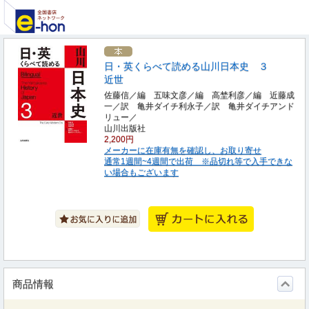
日・英くらべて読める山川日本史 ３
近世
佐藤信／編 五味文彦／編 高埜利彦／編 近藤成
一／訳 亀井ダイチ利永子／訳 亀井ダイチアンド
リュー／
山川出版社
2,200円
メーカーに在庫有無を確認し、お取り寄せ
通常1週間~4週間で出荷 ※品切れ等で入手できな
い場合もございます
商品情報