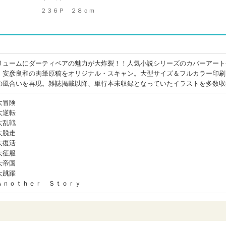
２３６Ｐ ２８ｃｍ
リュームにダーティペアの魅力が大炸裂！！人気小説シリーズのカバーアート
！安彦良和の肉筆原稿をオリジナル・スキャン。大型サイズ＆フルカラー印刷
の風合いを再現。雑誌掲載以降、単行本未収録となっていたイラストを多数収
大冒険
大逆転
大乱戦
大脱走
大復活
大征服
大帝国
大跳躍
Ａｎｏｔｈｅｒ Ｓｔｏｒｙ