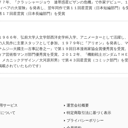
７７年、『クラッシャージョウ 連帯惑星ピザンの危機』で作家デビュー。
ティペアの大冒険』を発表し、翌年同作で第１１回星雲賞（日本短編部門）を
第１７回星雲賞（日本長編部門）を受賞
１９６６年、弘前大学人文学部西洋史学科入学。アニメーターとして活躍し
の人気作に主要スタッフとして参加。１９７９年に『アリオン』を発表し、
ナムジ―大國主―古事記巻之一』で第１９回日本漫画家協会賞優秀賞を受賞
ィア芸術祭マンガ部門優秀賞を受賞。２０１２年、『機動戦士ガンダムＴＨ
、メカニックデザイン／大河原邦男）で第４３回星雲賞（コミック部門）を
掲載されていたものです）
用サービス
運営会社概要
店について
特定商取引法に基づく表示
プライバシーポリシー
会員規約