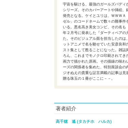
宇宙を駆ける、最強のガールズバディ
シリーズ。そのカバーアートや挿絵、
発売となる。ケイとユリは、ＷＷＷＡ
ゼル」のコードネームで数々の難事件
いる。悪名高き美女コンビ、その名も
年２月号に発表した『ダーティペアの
た。そのビジュアル面を担当したのは
ットアニメで名を馳せていた安彦良和
スト集として甦ることになった。雑誌
ろん、これまでモノクロ印刷されてき
画力で描かれた原画。その描線の味わ
ーズの関係者を集めた、特別座談会の
ジオぬえの貴重な証言満載の記事は見
贈る珠玉の１冊がここに－－。
著者紹介
高千穂 遙 (タカチホ ハルカ)