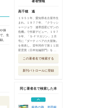
著者情報
高千穂 遙
１９５１年、愛知県名古屋市生
まれ。１９７７年、『クラッシ
ャージョウ 連帯惑星ピザンの
や挿
危機』で作家デビュー。１９７
で、生
９年、「Ｓ‐Ｆマガジン」２月
録。
号に『ダーティペアの大冒険』
を発表し、翌年同作で第１１回
星雲賞（日本短編部門）を …
クラッシャージョ
この著者名で検索する
ウＲＥＢＩＲＴ...
講談社
新刊パトロールに登録
原点ＴＨＥ ＯＲ
ＩＧＩＮ 戦争...
岩波書店
同じ著者名で検索した本
安彦良和の歴史画
報 著者が語る...
玄光社
銀色の路 半田銀