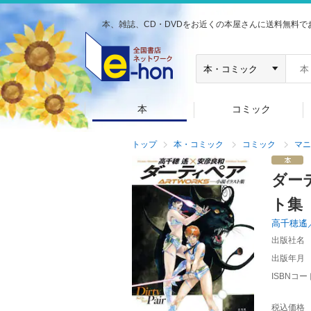
本、雑誌、CD・DVDをお近くの本屋さんに送料無料で
本
コミック
トップ
本・コミック
コミック
マニ
ダー
ト集
高千穂遙
出版社名
出版年月
ISBNコー
税込価格