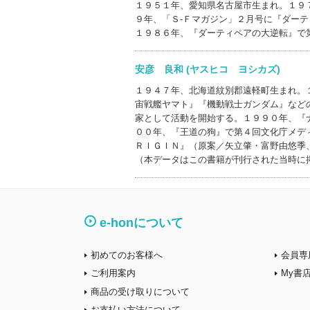
１９５１年、愛知県名古屋市生まれ。１９
９年、「Ｓ‐Ｆマガジン」２月号に『ダー
１９８６年、『ダーティペアの大逆転』で
安彦 良和 (ヤスヒコ ヨシカズ)
１９４７年、北海道紋別郡遠軽町生まれ。
宙戦艦ヤマト』『機動戦士ガンダム』など
家として活動を開始する。１９９０年、『
００年、『王道の狗』で第４回文化庁メデ
ＲＩＧＩＮ』（原案／矢立肇・富野由悠季
（本データはこの書籍が刊行された当時に
e-honについて
初めてのお客様へ
会員専
ご利用案内
My書
商品の受け取りについて
お支払い方法について