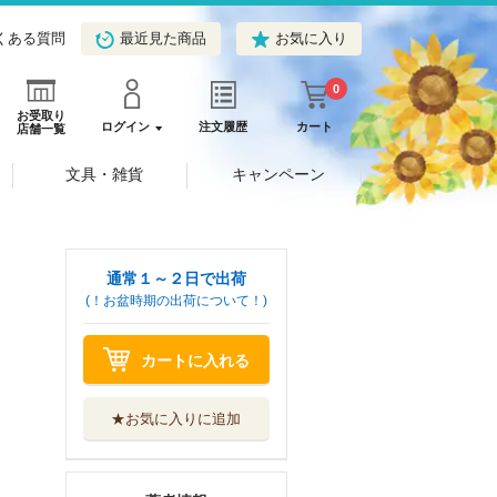
くある質問
最近見た商品
お気に入り
0
お受取り
ログイン
注文履歴
カート
店舗一覧
文具・雑貨
キャンペーン
通常１～２日で出荷
(！お盆時期の出荷について！)
カートに入れる
★お気に入りに追加