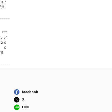
山異聞 下
１９７
集英社
受賞。
クラッシャージョ
ウＲＥＢＩＲＴ...
講談社
原点ＴＨＥ ＯＲ
、『宇
ＩＧＩＮ 戦争...
マンガ
岩波書店
。２０
Ｅ Ｏ
安彦良和の歴史画
受賞
報 著者が語る...
玄光社
facebook
X
LINE