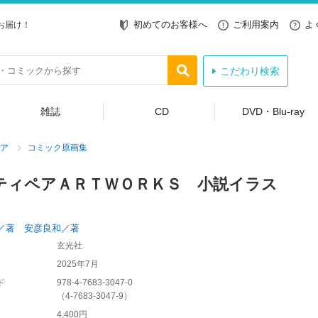
初めてのお客様へ
ご利用案内
よ
お届け！
こだわり検索
雑誌
CD
DVD・Blu-ray
ア
コミック原画集
ティペアＡＲＴＷＯＲＫＳ 小説イラス
／著 安彦良和／著
玄光社
2025年7月
ド
978-4-7683-3047-0
（
4-7683-3047-9
）
4,400円