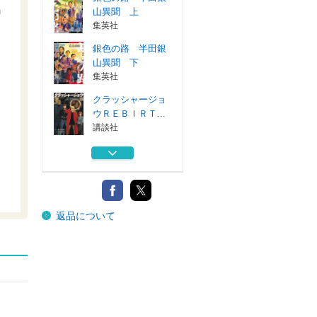
」
山異聞 上
集英社
銀色の路 半田銀
山異聞 下
集英社
クラッシャージョ
ウＲＥＢＩＲＴ...
講談社
原点ＴＨＥ ＯＲ
ＩＧＩＮ 戦争...
岩波書店
安彦良和の歴史画
返品について
報 著者が語る...
玄光社
銀色の路 半田銀
山異聞 上
集英社
銀色の路 半田銀