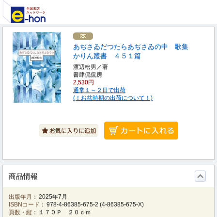
あぢさゐだつたらあぢさゐの中 歌集
かりん叢書 ４５１篇
渡辺松男／著
書肆侃侃房
2,530円
通常１～２日で出荷
(！お盆時期の出荷について！)
商品情報
出版年月：
2025年7月
ISBNコード：
978-4-86385-675-2
(
4-86385-675-X
)
頁数・縦：
１７０Ｐ ２０ｃｍ