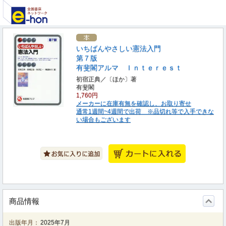
いちばんやさしい憲法入門
第７版
有斐閣アルマ Ｉｎｔｅｒｅｓｔ
初宿正典／〔ほか〕著
有斐閣
1,760円
メーカーに在庫有無を確認し、お取り寄せ
通常1週間~4週間で出荷 ※品切れ等で入手できな
い場合もございます
商品情報
出版年月：
2025年7月