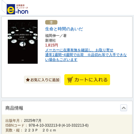
生命と時間のあいだ
福岡伸一／著
新潮社
1,815円
メーカーに在庫有無を確認し、お取り寄せ
通常1週間~4週間で出荷 ※品切れ等で入手できな
い場合もございます
商品情報
出版年月：
2025年7月
ISBNコード：
978-4-10-332213-9
(
4-10-332213-6
)
頁数・縦：
２２３Ｐ ２０ｃｍ