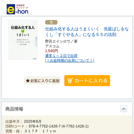
仕組み化する人はうまくいく 先延ばしをな
くし「すぐやる人」になる５５の法則
野呂エイシロウ／著
アスコム
1,540円
通常１～２日で出荷
(！お盆時期の出荷について！)
商品情報
出版年月：
2025年8月
ISBNコード：
978-4-7762-1426-7
(
4-7762-1426-1
)
頁数・縦：
３１７Ｐ １７ｃｍ