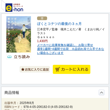
ぼくとコテツの最後の３ヵ月
江本宏平／監修 槻木こえだ／著 くまおり純／イ
ラスト
Ｇａｋｋｅｎ
1,430円
メーカーに在庫有無を確認し、お取り寄せ
通常1週間~4週間で出荷 ※品切れ等で入手できな
い場合もございます
商品情報
出版年月：
2025年8月
ISBNコード：
978-4-05-206182-0
(
4-05-206182-9
)