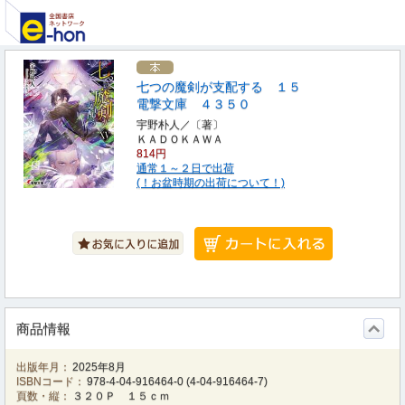
七つの魔剣が支配する １５
電撃文庫 ４３５０
宇野朴人／〔著〕
ＫＡＤＯＫＡＷＡ
814円
通常１～２日で出荷
(！お盆時期の出荷について！)
商品情報
出版年月：
2025年8月
ISBNコード：
978-4-04-916464-0
(
4-04-916464-7
)
頁数・縦：
３２０Ｐ １５ｃｍ