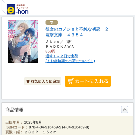
彼女のカノジョと不純な初恋 ２
電撃文庫 ４３５４
Ａｋｅｏ／〔著〕
ＫＡＤＯＫＡＷＡ
858円
通常１～２日で出荷
(！お盆時期の出荷について！)
商品情報
出版年月：
2025年8月
ISBNコード：
978-4-04-916469-5
(
4-04-916469-8
)
頁数・縦：
２８３Ｐ １５ｃｍ