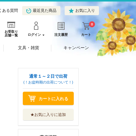
くある質問
最近見た商品
お気に入り
0
お受取り
ログイン
注文履歴
カート
店舗一覧
文具・雑貨
キャンペーン
通常１～２日で出荷
(！お盆時期の出荷について！)
カートに入れる
★お気に入りに追加