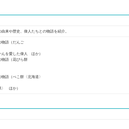
の由来や歴史、偉人たちとの物語を紹介。
の物語（だんご
かんを愛した偉人 ほか）
の物語（花びら餅
の物語（べこ餅〈北海道〉
県〉 ほか）