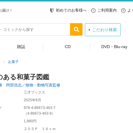
初めてのお客様へ
ご利用案内
よ
お届け！
こだわり検索
雑誌
CD
DVD・Blu-ray
お菓子
のある和菓子図鑑
著 阿部浩志／植物・動物写真監修
三才ブックス
2025年8月
ド
978-4-86673-463-7
（
4-86673-463-9
）
1,980円
２５５Ｐ １６ｃｍ