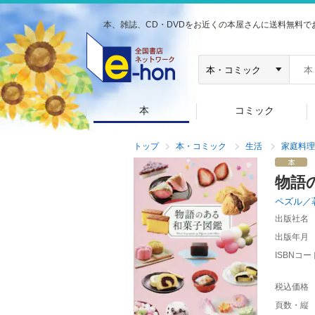
本、雑誌、CD・DVDをお近くの本屋さんに送料無料で
本
コミック
トップ
本・コミック
生活
家庭料理
物語
ペズル／
出版社名
出版年月
ISBNコー
税込価格
頁数・縦