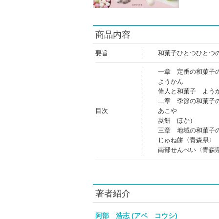
商品内容
要旨
和菓子ひとつひとつ
一章 定番の和菓子
ようかん
偉人と和菓子 よう
二章 季節の和菓子
目次
あこや
菱餅 ほか）
三章 地域の和菓子
じゅね餅〈青森県〉
南部せんべい〈青森
著者紹介
阿部 浩志 (アベ コウシ)