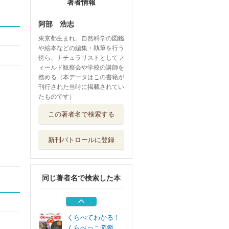
著者情報
阿部 浩志
東京都生まれ。自然科学の図鑑
や絵本などの編集・執筆を行う
傍ら、ナチュラリストとしてフ
ィールド観察会や学校の講師を
務める（本データはこの書籍が
刊行された当時に掲載されてい
たものです）
孔子先生が教える
この著者名で検索する
こども論語 ２
プレジデント社
新刊パトロールに登録
物語のある星座図
鑑
三才ブックス
同じ著者名で検索した本
きけんないきもの
フレーベル館
くらべてわかる！
くらべっこ図鑑...