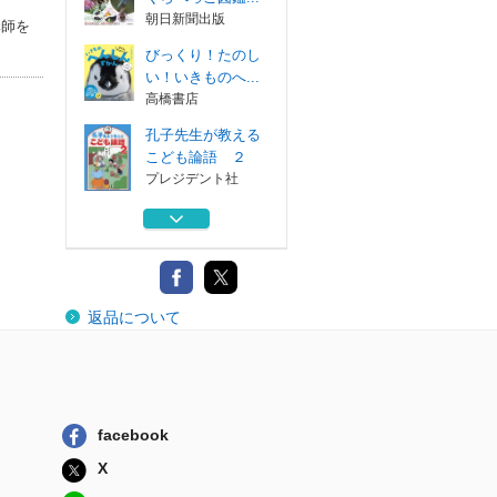
朝日新聞出版
講師を
びっくり！たのし
い！いきものへ...
高橋書店
孔子先生が教える
こども論語 ２
プレジデント社
物語のある星座図
鑑
三才ブックス
きけんないきもの
返品について
フレーベル館
くらべてわかる！
くらべっこ図鑑...
朝日新聞出版
facebook
びっくり！たのし
X
い！いきものへ...