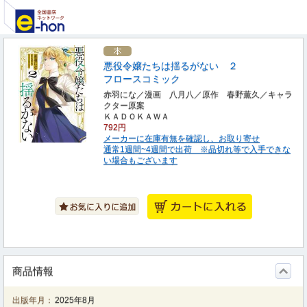
悪役令嬢たちは揺るがない ２
フロースコミック
赤羽にな／漫画 八月八／原作 春野薫久／キャラ
クター原案
ＫＡＤＯＫＡＷＡ
792円
メーカーに在庫有無を確認し、お取り寄せ
通常1週間~4週間で出荷 ※品切れ等で入手できな
い場合もございます
商品情報
出版年月：
2025年8月