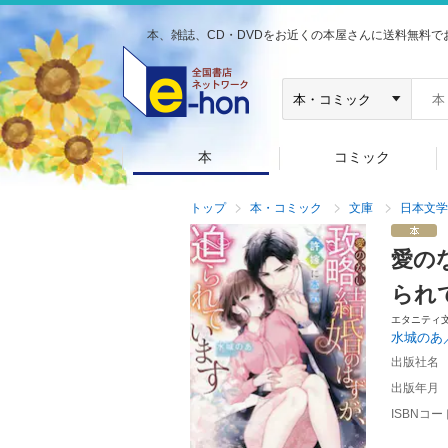
本、雑誌、CD・DVDをお近くの本屋さんに送料無料で
本
コミック
トップ
本・コミック
文庫
日本文学
愛の
られ
エタニティ
水城のあ
出版社名
出版年月
ISBNコー