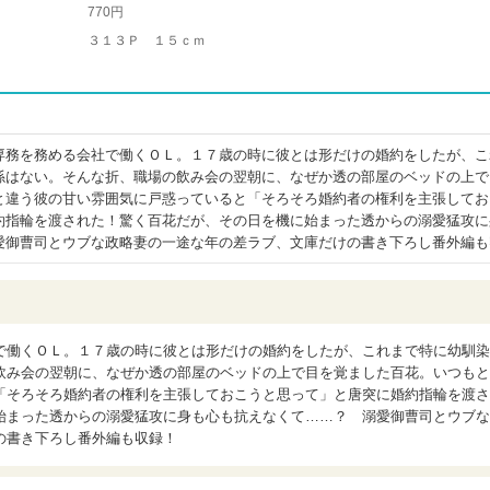
770円
３１３Ｐ １５ｃｍ
専務を務める会社で働くＯＬ。１７歳の時に彼とは形だけの婚約をしたが、こ
係はない。そんな折、職場の飲み会の翌朝に、なぜか透の部屋のベッドの上で
と違う彼の甘い雰囲気に戸惑っていると「そろそろ婚約者の権利を主張してお
約指輪を渡された！驚く百花だが、その日を機に始まった透からの溺愛猛攻に
愛御曹司とウブな政略妻の一途な年の差ラブ、文庫だけの書き下ろし番外編も
で働くＯＬ。１７歳の時に彼とは形だけの婚約をしたが、これまで特に幼馴染
飲み会の翌朝に、なぜか透の部屋のベッドの上で目を覚ました百花。いつもと
「そろそろ婚約者の権利を主張しておこうと思って」と唐突に婚約指輪を渡さ
始まった透からの溺愛猛攻に身も心も抗えなくて……？ 溺愛御曹司とウブな
の書き下ろし番外編も収録！