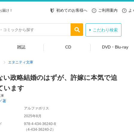
初めてのお客様へ
ご利用案内
よ
お届け！
こだわり検索
雑誌
CD
DVD・Blu-ray
エタニティ文庫
ない政略結婚のはずが、許嫁に本気で迫
ています
文庫
／著
アルファポリス
2025年8月
ド
978-4-434-36240-8
（
4-434-36240-2
）