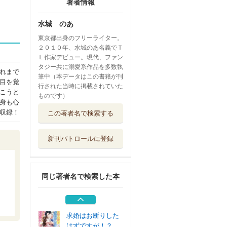
著者情報
水城 のあ
東京都出身のフリーライター。
２０１０年、水城のあ名義でＴ
Ｌ作家デビュー。現代、ファン
タジー共に溺愛系作品を多数執
れまで
筆中（本データはこの書籍が刊
目を覚
行された当時に掲載されていた
こうと
ものです）
身も心
完璧御曹司は秘書
収録！
この著者名で検索する
をイチャ甘溺愛...
ハーパーコリン...
新刊パトロールに登録
旦那様は専属ボデ
ィーガード 溺...
アルファポリス
同じ著者名で検索した本
傲慢王太子の罠に
かかった文系令...
ハーパーコリン...
求婚はお断りした
はずですが！？...