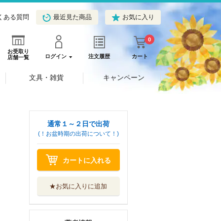
くある質問
最近見た商品
お気に入り
0
お受取り
ログイン
注文履歴
カート
店舗一覧
文具・雑貨
キャンペーン
通常１～２日で出荷
(！お盆時期の出荷について！)
カートに入れる
★お気に入りに追加