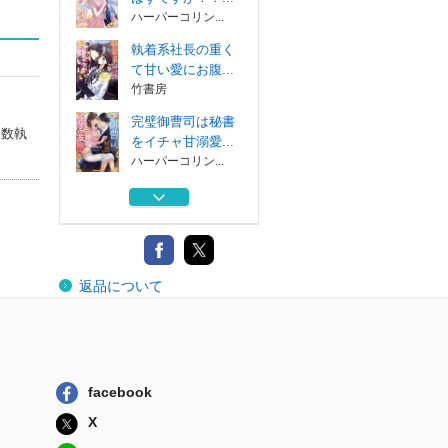
ハーパーコリン...
執着系社長の重く
て甘い愛にお腹...
竹書房
完璧御曹司は秘書
多数執
をイチャ甘溺愛...
ハーパーコリン...
旦那様は専属ボデ
ィーガード 溺...
アルファポリス
傲慢王太子の罠に
返品について
かかった文系令...
ハーパーコリン...
求婚はお断りした
はずですが！？...
ハーパーコリン...
facebook
執着系社長の重く
X
て甘い愛にお腹...