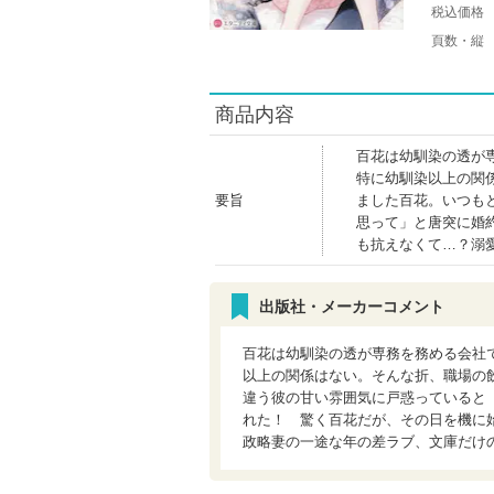
税込価格
頁数・縦
商品内容
百花は幼馴染の透が
特に幼馴染以上の関
要旨
ました百花。いつも
思って」と唐突に婚
も抗えなくて…？溺
出版社・メーカーコメント
百花は幼馴染の透が専務を務める会社
以上の関係はない。そんな折、職場の
違う彼の甘い雰囲気に戸惑っていると
れた！ 驚く百花だが、その日を機に
政略妻の一途な年の差ラブ、文庫だけ