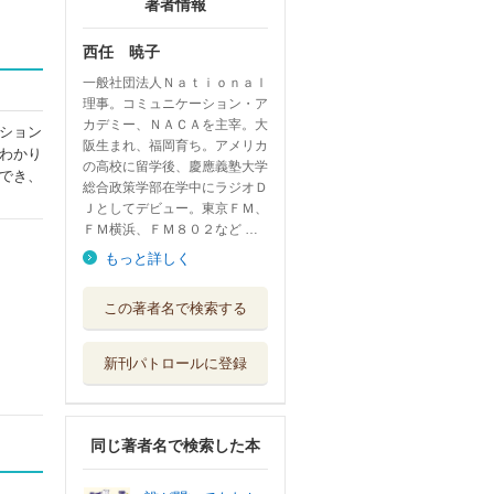
著者情報
西任 暁子
一般社団法人Ｎａｔｉｏｎａｌ
理事。コミュニケーション・ア
カデミー、ＮＡＣＡを主宰。大
ション
阪生まれ、福岡育ち。アメリカ
わかり
の高校に留学後、慶應義塾大学
でき、
総合政策学部在学中にラジオＤ
Ｊとしてデビュー。東京ＦＭ、
ＦＭ横浜、ＦＭ８０２など …
もっと詳しく
この著者名で検索する
新刊パトロールに登録
同じ著者名で検索した本