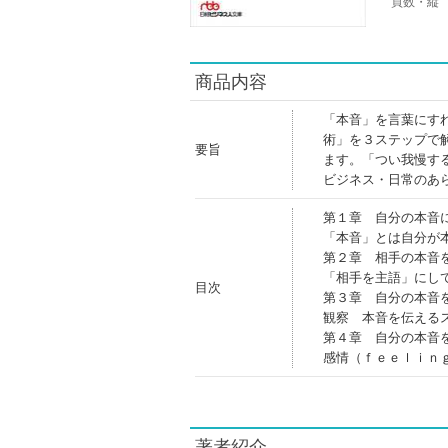
頁数・縦
商品内容
「本音」を言葉にす
術」を３ステップで
要旨
ます。「つい我慢す
ビジネス・日常のあ
第１章 自分の本音
「本音」とは自分が
第２章 相手の本音
「相手を主語」にし
目次
第３章 自分の本音
観察 本音を伝える
第４章 自分の本音
感情（ｆｅｅｌｉｎ
著者紹介