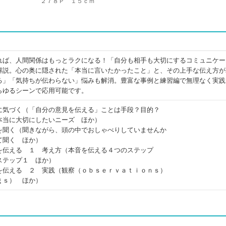
２７８Ｐ １５ｃｍ
れば、人間関係はもっとラクになる！「自分も相手も大切にするコミュニケー
解説。心の奥に隠された「本当に言いたかったこと」と、その上手な伝え方が
る」「気持ちが伝わらない」悩みも解消。豊富な事例と練習編で無理なく実践
らゆるシーンで応用可能です。
に気づく（「自分の意見を伝える」ことは手段？目的？
本当に大切にしたいニーズ ほか）
を聞く（聞きながら、頭の中でおしゃべりしていませんか
て聞く ほか）
を伝える １ 考え方（本音を伝える４つのステップ
ステップ１ ほか）
を伝える ２ 実践（観察（ｏｂｓｅｒｖａｔｉｏｎｓ）
ｇｓ） ほか）