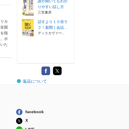
誰が聞いてもわか
りやすい話し方
三笠書房
メリカ
話すより１０倍ラ
ど全国
ク！新聞く会話...
方を指
ディスカヴァー...
る。ボ
ていた
返品について
facebook
X