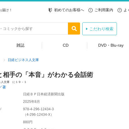
初めてのお客様へ
ご利用案内
よ
お届け！
こだわり検索
雑誌
CD
DVD・Blu-ray
日経ビジネス人文庫
と相手の「本音」がわかる会話術
ス人文庫 に１９－１
／著
日経ＢＰ日本経済新聞出版
2025年8月
ド
978-4-296-12434-3
（
4-296-12434-X
）
880円