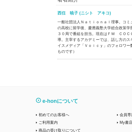
西任 暁子 (ニシト アキコ)
一般社団法人Ｎａｔｉｏｎａｌ理事。コミ
の高校に留学後、慶應義塾大学総合政策学
３０局で番組を担当。現在はＦＭ ＣＯＣ
導。主宰するアカデミーでは、話し方のス
イスメディア「Ｖｏｉｃｙ」のフォロワー
ものです）
e-honについて
初めてのお客様へ
会員専
ご利用案内
My書
商品の受け取りについて