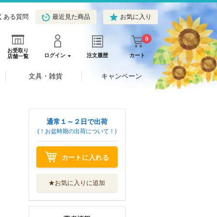
くある質問
最近見た商品
お気に入り
0
お受取り
ログイン
注文履歴
カート
店舗一覧
文具・雑貨
キャンペーン
通常１～２日で出荷
(！お盆時期の出荷について！)
カートに入れる
★お気に入りに追加