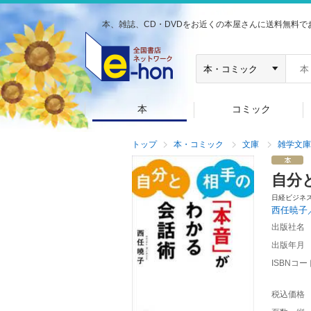
本、雑誌、CD・DVDをお近くの本屋さんに送料無料で
本
コミック
トップ
本・コミック
文庫
雑学文庫
自分
日経ビジネ
西任暁子
出版社名
出版年月
ISBNコー
税込価格