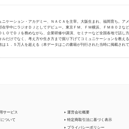
ュニケーション・アカデミー、ＮＡＣＡを主宰。大阪生まれ、福岡育ち。ア
部在学中にラジオＤＪとしてデビュー。東京ＦＭ、ＦＭ横浜、ＦＭ８０２な
ＯＬＯでＤＪを務めながら、企業研修や講演、セミナーなど全国各地で話し
キルだけでなく、考え方や生き方まで掘り下げてコミュニケーションを教え
数は１．５万人を超える（本データはこの書籍が刊行された当時に掲載され
用サービス
運営会社概要
店について
特定商取引法に基づく表示
プライバシーポリシー