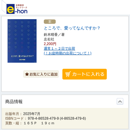
ところで、愛ってなんですか？
鈴木晴香／著
左右社
2,200円
通常１～２日で出荷
(！お盆時期の出荷について！)
商品情報
出版年月：
2025年7月
ISBNコード：
978-4-86528-479-9
(
4-86528-479-6
)
頁数・縦：
１６５Ｐ １９ｃｍ