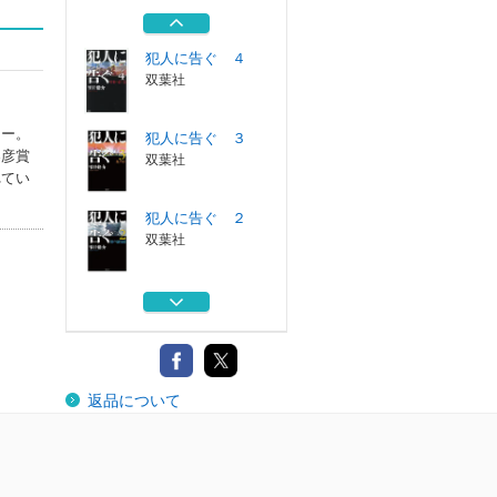
幻冬舎
犯人に告ぐ ４
双葉社
ュー。
犯人に告ぐ ３
春彦賞
双葉社
れてい
犯人に告ぐ ２
双葉社
クロコダイル・テ
ィアーズ
文藝春秋
霧をはらう 上
返品について
幻冬舎
犯人に告ぐ ４
双葉社