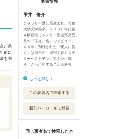
著者情報
雫井 脩介
１９６８年愛知県生まれ。専修
大学文学部卒。２０００年に第
４回新潮ミステリー倶楽部賞受
賞作『栄光一途』でデビュー。
奈川県
０４年に刊行された『犯人に告
年前に
ぐ』は同年の「週刊文春ミステ
幕を開
リーベストテン」第１位に輝
き、さらに翌年第７回大藪春
…
もっと詳しく
犯人に告ぐ ２
この著者名で検索する
双葉社
新刊パトロールに登録
クロコダイル・テ
ィアーズ
文藝春秋
同じ著者名で検索した本
霧をはらう 上