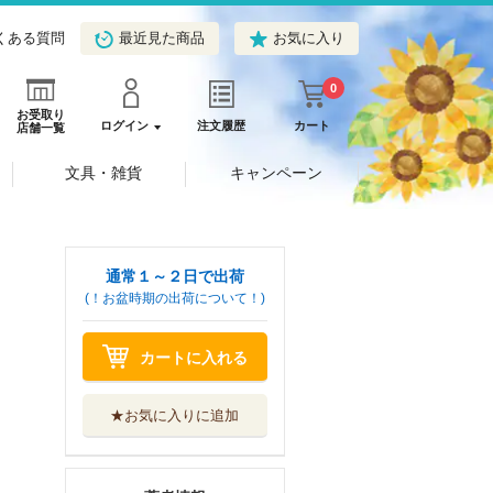
くある質問
最近見た商品
お気に入り
0
お受取り
ログイン
注文履歴
カート
店舗一覧
文具・雑貨
キャンペーン
通常１～２日で出荷
(！お盆時期の出荷について！)
カートに入れる
★お気に入りに追加