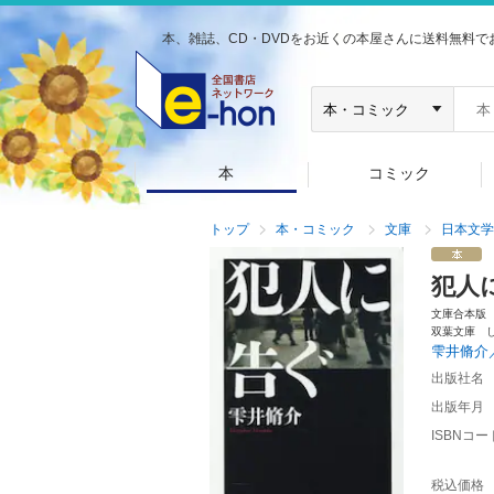
本、雑誌、CD・DVDをお近くの本屋さんに送料無料で
本
コミック
トップ
本・コミック
文庫
日本文学
犯人
文庫合本版
双葉文庫 
雫井脩介
出版社名
出版年月
ISBNコー
税込価格