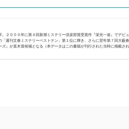
卒。２０００年に第４回新潮ミステリー倶楽部賞受賞作『栄光一途』でデビ
の「週刊文春ミステリーベストテン」第１位に輝き、さらに翌年第７回大藪
ーズ』が直木賞候補となる（本データはこの書籍が刊行された当時に掲載さ