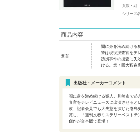
頁数・縦
シリーズ
商品内容
闇に身を潜め続ける
警は現役捜査官をテ
要旨
誘拐事件の捜査に失
ける。第７回大藪春
出版社・メーカーコメント
闇に身を潜め続ける犯人。川崎市で起
査官をテレビニュースに出演させると
敗、記者会見でも大失態を演じた巻島
賞し、「週刊文春ミステリーベストテ
傑作が合本版で登場！