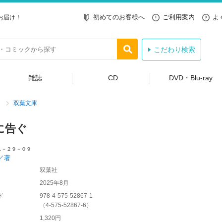
初めてのお客様へ
ご利用案内
よ
お届け！
こだわり検索
雑誌
CD
DVD・Blu-ray
双葉文庫
に告ぐ
し－２９－０９
／著
双葉社
2025年8月
ド
978-4-575-52867-1
（
4-575-52867-6
）
1,320円