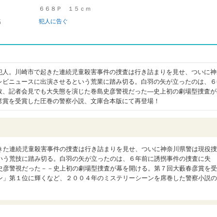
６６８Ｐ １５ｃｍ
名
犯人に告ぐ
犯人。川崎市で起きた連続児童殺害事件の捜査は行き詰まりを見せ、ついに神
レビニュースに出演させるという荒業に踏み切る。白羽の矢が立ったのは、６
敗、記者会見でも大失態を演じた巻島史彦警視だった―史上初の劇場型捜査が
彦賞を受賞した圧巻の警察小説、文庫合本版にて再登場！
きた連続児童殺害事件の捜査は行き詰まりを見せ、ついに神奈川県警は現役捜
いう荒技に踏み切る。白羽の矢が立ったのは、６年前に誘拐事件の捜査に失
史彦警視だった－－史上初の劇場型捜査が幕を開ける。第７回大藪春彦賞を受
ン」第１位に輝くなど、２００４年のミステリーシーンを席巻した警察小説の