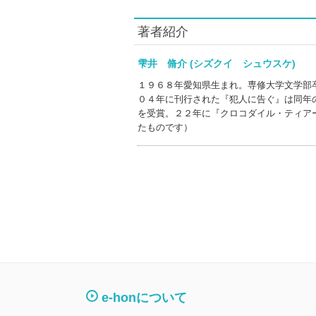
著者紹介
雫井 脩介 (シズクイ シュウスケ)
１９６８年愛知県生まれ。専修大学文学部
０４年に刊行された『犯人に告ぐ』は同年
を受賞。２２年に『クロコダイル・ティア
たものです）
e-honについて