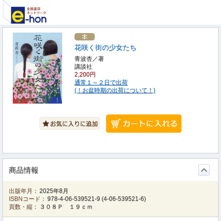
花咲く街の少女たち
青波杏／著
講談社
2,200円
通常１～２日で出荷
(！お盆時期の出荷について！)
商品情報
出版年月：
2025年8月
ISBNコード：
978-4-06-539521-9
(
4-06-539521-6
)
頁数・縦：
３０８Ｐ １９ｃｍ