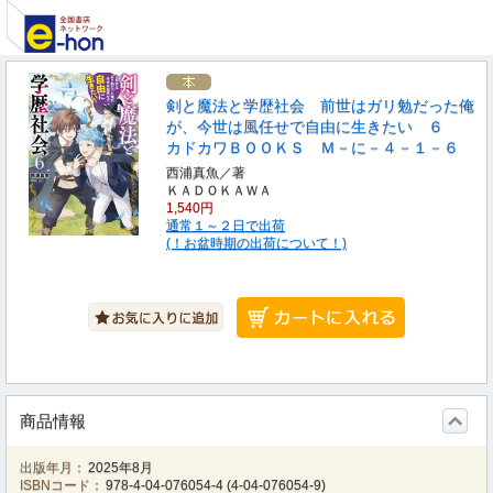
剣と魔法と学歴社会 前世はガリ勉だった俺
が、今世は風任せで自由に生きたい ６
カドカワＢＯＯＫＳ Ｍ－に－４－１－６
西浦真魚／著
ＫＡＤＯＫＡＷＡ
1,540円
通常１～２日で出荷
(！お盆時期の出荷について！)
商品情報
出版年月：
2025年8月
ISBNコード：
978-4-04-076054-4
(
4-04-076054-9
)