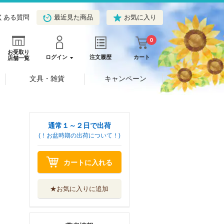
くある質問
最近見た商品
お気に入り
0
お受取り
ログイン
注文履歴
カート
店舗一覧
文具・雑貨
キャンペーン
通常１～２日で出荷
(！お盆時期の出荷について！)
カートに入れる
★お気に入りに追加