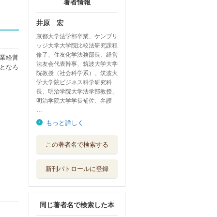
著者情報
井原 宏
京都大学法学部卒業、ケンブリ
ッジ大学大学院比較法研究課程
修了、住友化学法務部長、経営
業経営
法友会代表幹事、筑波大学大学
となろ
院教授（社会科学系）、筑波大
学大学院ビジネス科学研究科
長、明治学院大学法学部教授、
明治学院大学学長補佐、弁護
…
もっと詳しく
グローバル企業法
この著者名で検索する
入門
大学教育出版
新刊パトロールに登録
国際知的財産法入
門
大学教育出版
同じ著者名で検索した本
アメリカ幻想