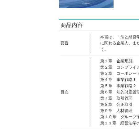
商品内容
本書は、「法と経営
要旨
に関わる企業人、ま
う。
第１章 企業形態
第２章 コンプライ
第３章 コーポレー
第４章 事業戦略１
第５章 事業戦略２
目次
第６章 知的財産管
第７章 取引管理
第８章 公正取引
第９章 人材管理
第１０章 グループ
第１１章 経営法学