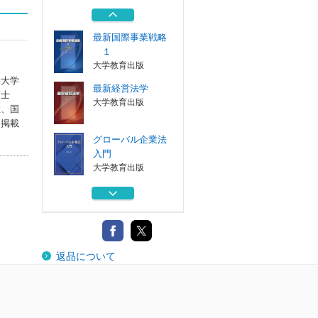
東京図書出版
最新国際事業戦略
１
大学教育出版
学大学
最新経営法学
護士
大学教育出版
在、国
に掲載
グローバル企業法
入門
大学教育出版
国際知的財産法入
門
大学教育出版
アメリカ幻想
返品について
東京図書出版
最新国際事業戦略
１