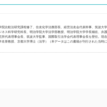
学院比較法研究課程修了、住友化学法務部長、経営法友会代表幹事、筑波大
ジネス科学研究科長、明治学院大学法学部教授、明治学院大学学長補佐、弁
究所代表理事会長、筑波大学監事、国際取引法学会代表理事会長を歴任。現
学名誉教授、京都大学博士（法学）（本データはこの書籍が刊行された当時