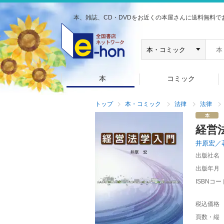
本、雑誌、CD・DVDをお近くの本屋さんに送料無料で
本
コミック
トップ
本・コミック
法律
法律
経営
井原宏／
出版社名
出版年月
ISBNコー
税込価格
頁数・縦