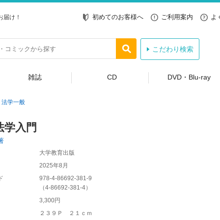
初めてのお客様へ
ご利用案内
よ
お届け！
こだわり検索
雑誌
CD
DVD・Blu-ray
法学一般
法学入門
著
大学教育出版
2025年8月
ド
978-4-86692-381-9
（
4-86692-381-4
）
3,300円
２３９Ｐ ２１ｃｍ