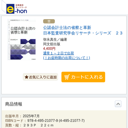
公認会計士法の省察と革新
日本監査研究学会リサーチ・シリーズ ２３
弥永真生／編著
同文舘出版
4,400円
通常１～２日で出荷
(！お盆時期の出荷について！)
商品情報
出版年月：
2025年7月
ISBNコード：
978-4-495-21077-9
(
4-495-21077-7
)
頁数・縦：
２９３Ｐ ２２ｃｍ