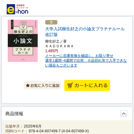
大学入試柳生好之の小論文プラチナルール
改訂版
柳生好之／著
ＫＡＤＯＫＡＷＡ
1,485円
メーカーに在庫有無を確認し、お取り寄せ
通常1週間~4週間で出荷 ※品切れ等で入手できな
い場合もございます
商品情報
出版年月：
2025年8月
ISBNコード：
978-4-04-607499-7
(
4-04-607499-X
)