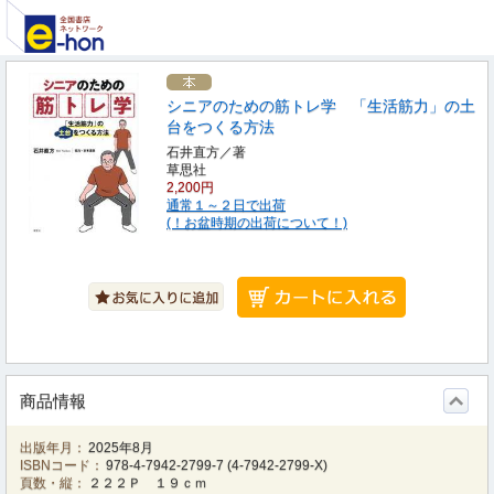
シニアのための筋トレ学 「生活筋力」の土
台をつくる方法
石井直方／著
草思社
2,200円
通常１～２日で出荷
(！お盆時期の出荷について！)
商品情報
出版年月：
2025年8月
ISBNコード：
978-4-7942-2799-7
(
4-7942-2799-X
)
頁数・縦：
２２２Ｐ １９ｃｍ