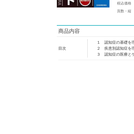
税込価格
頁数・縦
商品内容
１ 認知症の基礎を
目次
２ 疾患別認知症を
３ 認知症の医療と