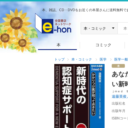
本、雑誌、CD・DVDをお近くの本屋さんに送料無料で
本
コミック
トップ
本・コミック
医学
医学一般
あな
い新
ｊｍｅｄ 
遠藤英俊
出版社名
出版年月
ISBNコー