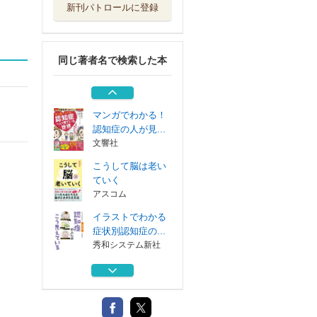
新刊パトロールに登録
マンガでわかる！
認知症の人が見...
文響社
同じ著者名で検索した本
自分と家族の認知
症の介護と手続...
文響社
マンガでわかる！
認知症の人が見...
文響社
こうして脳は老い
ていく
アスコム
イラストでわかる
症状別認知症の...
秀和システム新社
マンガでわかる！
認知症の人が見...
文響社