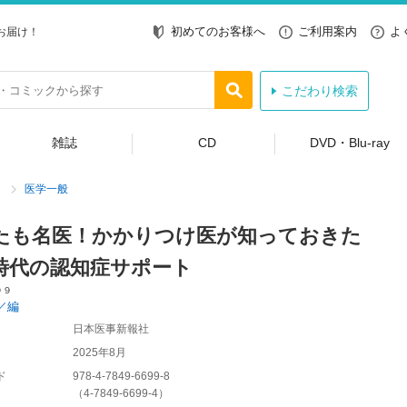
初めてのお客様へ
ご利用案内
よ
お届け！
こだわり検索
雑誌
CD
DVD・Blu-ray
医学一般
たも名医！かかりつけ医が知っておきた
時代の認知症サポート
９９
／編
日本医事新報社
2025年8月
ド
978-4-7849-6699-8
（
4-7849-6699-4
）