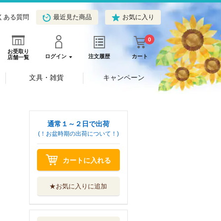
くある質問
最近見た商品
お気に入り
0
お受取り
ログイン
注文履歴
カート
店舗一覧
文具・雑貨
キャンペーン
通常１～２日で出荷
(！お盆時期の出荷について！)
カートに入れる
★お気に入りに追加
イラストでわかる
症状別認知症の...
秀和システム新社