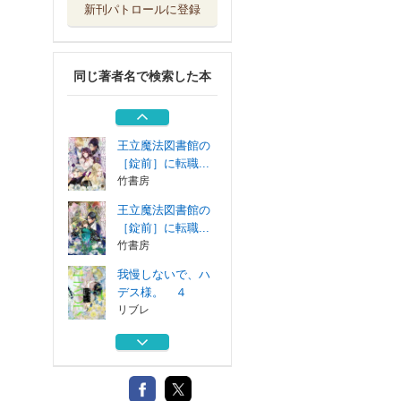
新刊パトロールに登録
我慢しないで、ハ
デス様。 ３
リブレ
同じ著者名で検索した本
断罪の微笑 ３
イースト・プレス
王立魔法図書館の
［錠前］に転職...
竹書房
王立魔法図書館の
［錠前］に転職...
竹書房
我慢しないで、ハ
デス様。 ４
リブレ
我慢しないで、ハ
デス様。 ３
リブレ