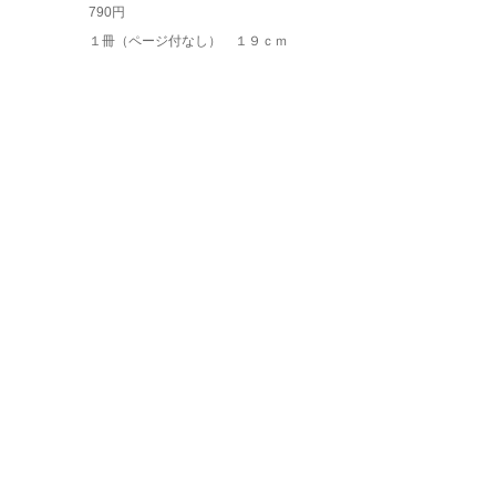
790円
１冊（ページ付なし） １９ｃｍ