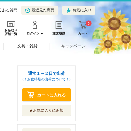
くある質問
最近見た商品
お気に入り
0
お受取り
ログイン
注文履歴
カート
店舗一覧
文具・雑貨
キャンペーン
通常１～２日で出荷
(！お盆時期の出荷について！)
カートに入れる
★お気に入りに追加
我慢しないで、ハ
デス様。 ４
リブレ