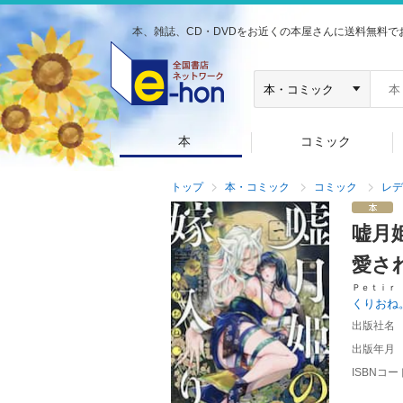
本、雑誌、CD・DVDをお近くの本屋さんに送料無料で
本
コミック
トップ
本・コミック
コミック
レデ
嘘月
愛さ
Ｐｅｔｉｒ
くりおね
出版社名
出版年月
ISBNコー