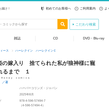
初めてのお客様へ
ご利用案内
よ
お届け！
こだわり検索
雑誌
CD
DVD・Blu-ray
ィース
ハーレクイン ハーレクインＣ
姫の嫁入り 捨てられた私が狼神様に寵
れるまで １
 Ｈｏｎｅｙ ｃｏｍｉｃｓ
。／著
ハーパーコリンズ・ジャパン
2025年8月
ド
978-4-596-57494-7
（
4-596-57494-4
）