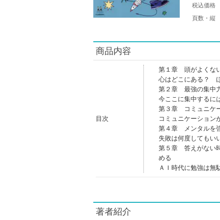
税込価格
頁数・縦
商品内容
第１章 頭がよくな
心はどこにある？ 
第２章 最強の集中
今ここに集中するに
第３章 コミュニケ
目次
コミュニケーション
第４章 メンタルを
失敗は何度してもい
第５章 答えがない
める
ＡＩ時代に勉強は無
著者紹介