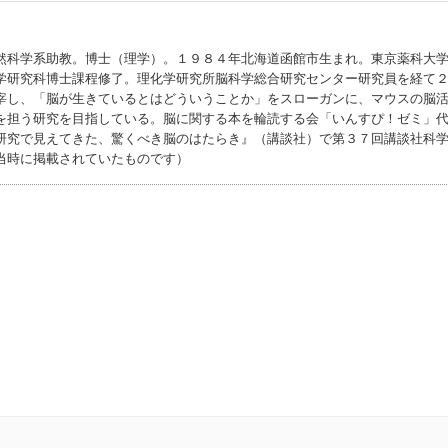
然科学系助教。博士（理学）。１９８４年北海道函館市生まれ。東京薬科大
学研究科博士課程修了。理化学研究所脳科学総合研究センター研究員を経て
宰し、「脳が生きているとはどういうことか」をスローガンに、マウスの脳
を担う研究を目指している。脳に関する本を輪読する会「いんすぴ！ゼミ」
研究で見えてきた、驚くべき脳のはたらき』（講談社）で第３７回講談社科
当時に掲載されていたものです）