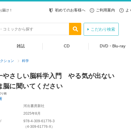
初めてのお客様へ
ご利用案内
よ
お届け！
こだわり検索
雑誌
CD
DVD・Blu-ray
クション
科学
一やさしい脳科学入門 やる気が出ない
は脳に聞いてください
渡り術
著
河出書房新社
2025年8月
ド
978-4-309-61776-3
（
4-309-61776-X
）