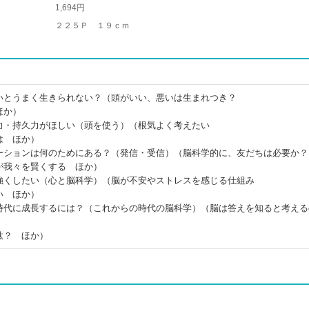
1,694円
２２５Ｐ １９ｃｍ
いとうまく生きられない？（頭がいい、悪いは生まれつき？
ほか）
力・持久力がほしい（頭を使う）（根気よく考えたい
は ほか）
ーションは何のためにある？（発信・受信）（脳科学的に、友だちは必要か？
が我々を賢くする ほか）
強くしたい（心と脳科学）（脳が不安やストレスを感じる仕組み
い ほか）
時代に成長するには？（これからの時代の脳科学）（脳は答えを知ると考える
駄？ ほか）