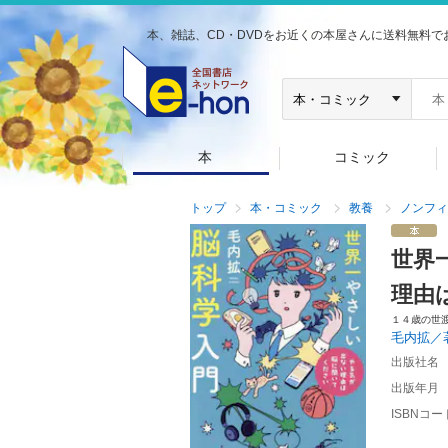
本、雑誌、CD・DVDをお近くの本屋さんに送料無料で
本
コミック
トップ
本・コミック
教養
ノンフィ
世界
理由
１４歳の世
毛内拡／
出版社名
出版年月
ISBNコー