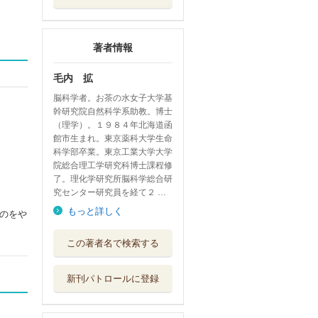
著者情報
毛内 拡
脳科学者。お茶の水女子大学基
幹研究院自然科学系助教。博士
（理学）。１９８４年北海道函
館市生まれ。東京薬科大学生命
科学部卒業。東京工業大学大学
院総合理工学研究科博士課程修
了。理化学研究所脳科学総合研
究センター研究員を経て２ …
もっと詳しく
のをや
健康脳活 脳疲労
この著者名で検索する
が回復する習慣
池田書店
新刊パトロールに登録
ニューロンの生物
物理
丸善出版