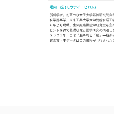
毛内 拡 (モウナイ ヒロム)
脳科学者。お茶の水女子大学基幹研究院自
科学部卒業。東京工業大学大学院総合理工
８年より現職。生体組織機能学研究室を主
ヒントを得て基礎研究と医学研究の橋渡し
２０２１年、自著『脳を司る「脳」―最新
賞受賞（本データはこの書籍が刊行された