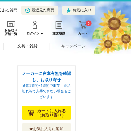
くある質問
最近見た商品
お気に入り
0
お受取り
ログイン
注文履歴
カート
店舗一覧
文具・雑貨
キャンペーン
メーカーに在庫有無を確認
し、お取り寄せ
通常1週間~4週間で出荷 ※品
切れ等で入手できない場合もご
ざいます
カートに入れる
（お取り寄せ）
★お気に入りに追加