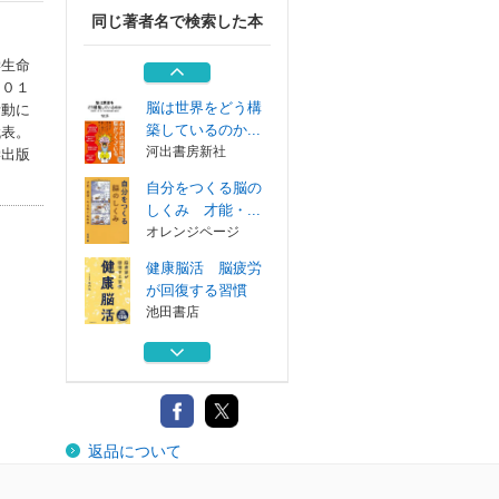
同じ著者名で検索した本
読書する脳
ＳＢクリエイテ...
学生命
２０１
脳は世界をどう構
活動に
築しているのか...
代表。
河出書房新社
学出版
自分をつくる脳の
しくみ 才能・...
オレンジページ
健康脳活 脳疲労
が回復する習慣
池田書店
ニューロンの生物
物理
丸善出版
読書する脳
返品について
ＳＢクリエイテ...