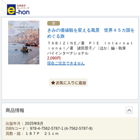
きみの価値観を変える風景 世界４５カ国を
めぐる旅
ＴＡＢＩＺＩＮＥ／著 ＰＩＥ Ｉｎｔｅｒｎａｔ
ｉｏｎａｌ／著 諸田景子／〔ほか〕編・執筆
パイインターナショナル
2,090円
現在ご注文できません
商品情報
出版年月：
2025年8月
ISBNコード：
978-4-7562-5787-1
(
4-7562-5787-9
)
頁数・縦：
１８７Ｐ ２１ｃｍ