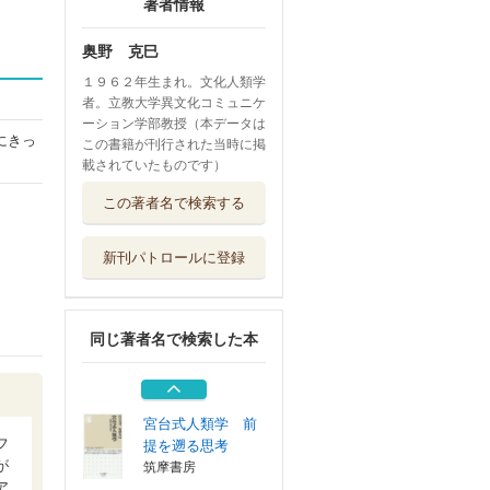
著者情報
奥野 克巳
１９６２年生まれ。文化人類学
者。立教大学異文化コミュニケ
ーション学部教授（本データは
にきっ
この書籍が刊行された当時に掲
載されていたものです）
人類学者が教える
この著者名で検索する
性の授業
早川書房
新刊パトロールに登録
入門講義アニミズ
ム 動物も川も...
平凡社
同じ著者名で検索した本
何も持ってないの
に、なんで幸せ...
亜紀書房
宮台式人類学 前
フ
提を遡る思考
が
筑摩書房
ア