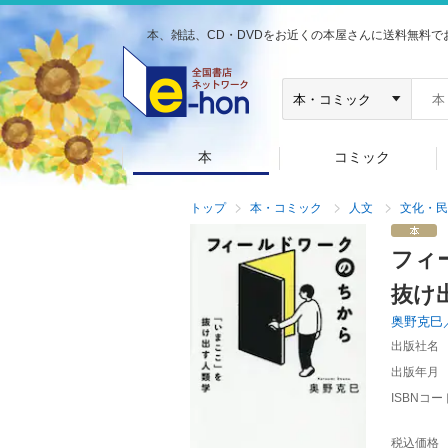
本、雑誌、CD・DVDをお近くの本屋さんに送料無料で
本
コミック
トップ
本・コミック
人文
文化・民
フィ
抜け
奥野克巳
出版社名
出版年月
ISBNコー
税込価格