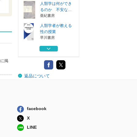
人類学は何ができ
るのか 不安な...
亜紀書房
人類学者が教える
性の授業
早川書房
入門講義アニミズ
ム 動物も川も...
平凡社
時に掲
何も持ってないの
返品について
に、なんで幸せ...
亜紀書房
宮台式人類学 前
提を遡る思考
筑摩書房
facebook
人類学は何ができ
X
るのか 不安な...
亜紀書房
LINE
人類学者が教える