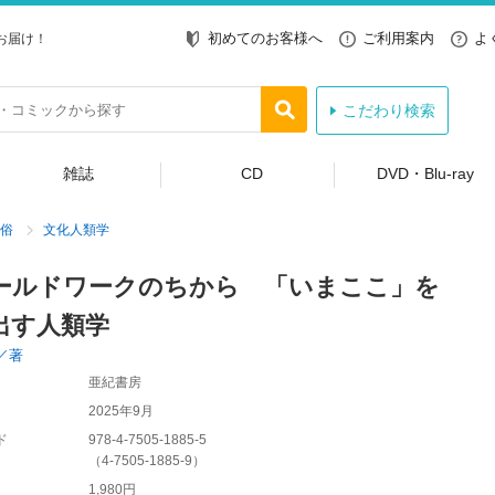
初めてのお客様へ
ご利用案内
よ
お届け！
こだわり検索
雑誌
CD
DVD・Blu-ray
俗
文化人類学
ールドワークのちから 「いまここ」を
出す人類学
／著
亜紀書房
2025年9月
ド
978-4-7505-1885-5
（
4-7505-1885-9
）
1,980円