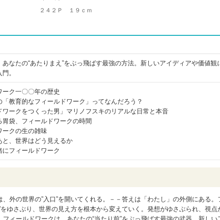
２４２Ｐ １９ｃｍ
、あなたの“あたりまえ”をぶっ飛ばす最強の方法。新しいアイディアや価値観
入門。
ワーク一〇〇年の歴史
の「教育的なフィールドワーク」ってなんだろう？
ドワークをつくった男」マリノフスキのリアルな日常と本音
る胃袋、フィールドワークの時間
ワークの生の雑味
あと、世界はどう見えるか
緒にフィールドワーク
、外の世界の”入口”を開いてくれる。－－答えは「わたし」の外側にある。
”をゆさぶり、世界の見え方を根本から変えていく。発想がゆさぶられ、視点
フィールドワークは、あなたの“当たり前”をぶっ飛ばす最強の武器。新しい