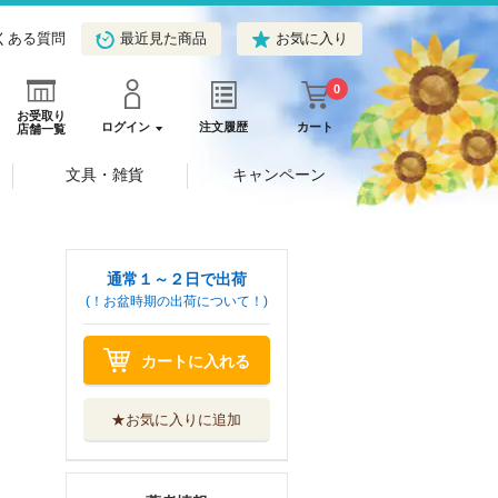
くある質問
最近見た商品
お気に入り
0
お受取り
ログイン
注文履歴
カート
店舗一覧
文具・雑貨
キャンペーン
通常１～２日で出荷
(！お盆時期の出荷について！)
カートに入れる
★お気に入りに追加