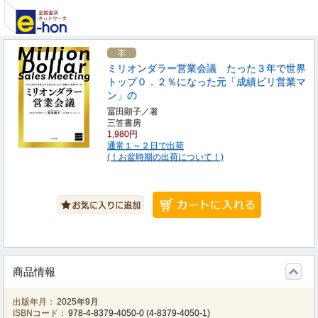
ミリオンダラー営業会議 たった３年で世界
トップ０．２％になった元「成績ビリ営業マ
ン」の
冨田顕子／著
三笠書房
1,980円
通常１～２日で出荷
(！お盆時期の出荷について！)
商品情報
出版年月：
2025年9月
ISBNコード：
978-4-8379-4050-0
(
4-8379-4050-1
)