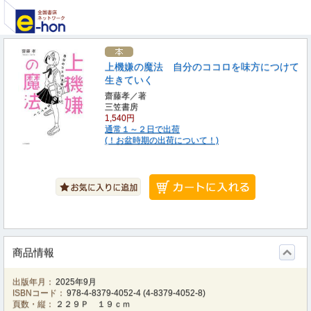
上機嫌の魔法 自分のココロを味方につけて
生きていく
齋藤孝／著
三笠書房
1,540円
通常１～２日で出荷
(！お盆時期の出荷について！)
商品情報
出版年月：
2025年9月
ISBNコード：
978-4-8379-4052-4
(
4-8379-4052-8
)
頁数・縦：
２２９Ｐ １９ｃｍ