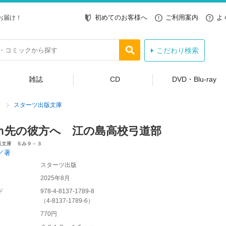
初めてのお客様へ
ご利用案内
よ
お届け！
こだわり検索
雑誌
CD
DVD・Blu-ray
スターツ出版文庫
ｍ先の彼方へ 江の島高校弓道部
版文庫 Ｓみ９－３
／著
スターツ出版
2025年8月
ド
978-4-8137-1789-8
（
4-8137-1789-6
）
770円