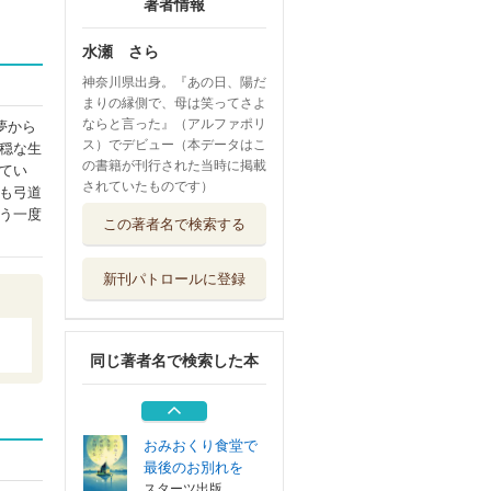
著者情報
水瀬 さら
神奈川県出身。『あの日、陽だ
まりの縁側で、母は笑ってさよ
ならと言った』（アルファポリ
夢から
ス）でデビュー（本データはこ
穏な生
の書籍が刊行された当時に掲載
てい
されていたものです）
も弓道
君と裸足で駆け抜
う一度
この著者名で検索する
けろ
ＫＡＤＯＫＡＷＡ
新刊パトロールに登録
ラブレターＳｔｏ
ｒｉｅｓ
Ｇａｋｋｅｎ
同じ著者名で検索した本
眠れない夜、この
音が君に届きま...
ＫＡＤＯＫＡＷＡ
おみおくり食堂で
最後のお別れを
スターツ出版