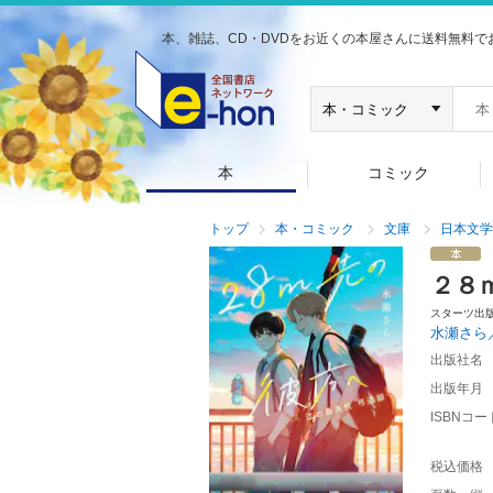
本、雑誌、CD・DVDをお近くの本屋さんに送料無料で
本
コミック
トップ
本・コミック
文庫
日本文学
２８
スターツ出
水瀬さら
出版社名
出版年月
ISBNコー
税込価格