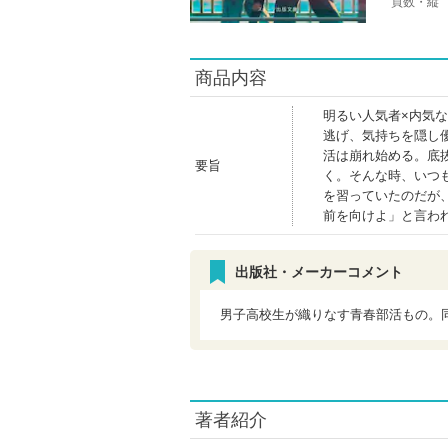
頁数・縦
商品内容
明るい人気者×内気
逃げ、気持ちを隠し
活は崩れ始める。底
要旨
く。そんな時、いつ
を習っていたのだが
前を向けよ」と言わ
出版社・メーカーコメント
男子高校生が織りなす青春部活もの。
著者紹介