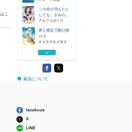
この命が消えたと
タはこ
しても、きみの...
アルファポリス
君と裸足で駆け抜
けろ
ＫＡＤＯＫＡＷＡ
ラブレターＳｔｏ
ｒｉｅｓ
Ｇａｋｋｅｎ
眠れない夜、この
返品について
音が君に届きま...
ＫＡＤＯＫＡＷＡ
おみおくり食堂で
最後のお別れを
スターツ出版
facebook
この命が消えたと
X
しても、きみの...
アルファポリス
LINE