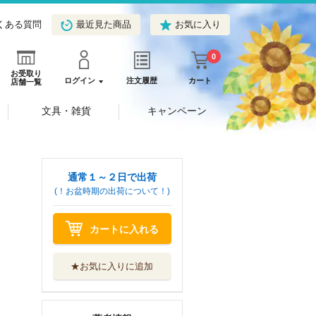
くある質問
最近見た商品
お気に入り
0
お受取り
ログイン
注文履歴
カート
店舗一覧
文具・雑貨
キャンペーン
通常１～２日で出荷
(！お盆時期の出荷について！)
カートに入れる
★お気に入りに追加