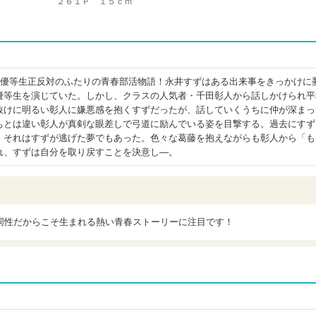
２６１Ｐ １５ｃｍ
な優等生正反対のふたりの青春部活物語！永井すずはある出来事をきっかけに
優等生を演じていた。しかし、クラスの人気者・千田彰人から話しかけられ平
抜けに明るい彰人に嫌悪感を抱くすずだったが、話していくうちに仲が深まっ
もとは違い彰人が真剣な眼差しで弓道に励んでいる姿を目撃する。過去にすず
、それはすずが逃げた夢でもあった。色々な葛藤を抱えながらも彰人から「も
れ、すずは自分を取り戻すことを決意し―。
同性だからこそ生まれる熱い青春ストーリーに注目です！