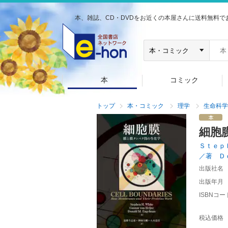
本、雑誌、CD・DVDをお近くの本屋さんに送料無料で
本
コミック
トップ
本・コミック
理学
生命科学
細胞
Ｓｔｅｐ
／著 Ｄ
出版社名
出版年月
ISBNコー
税込価格