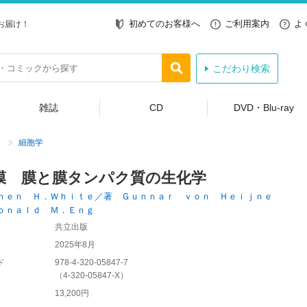
初めてのお客様へ
ご利用案内
よ
お届け！
こだわり検索
雑誌
CD
DVD・Blu-ray
細胞学
膜 膜と膜タンパク質の生化学
ｈｅｎ Ｈ．Ｗｈｉｔｅ／著 Ｇｕｎｎａｒ ｖｏｎ Ｈｅｉｊｎｅ
ｏｎａｌｄ Ｍ．Ｅｎｇ
共立出版
2025年8月
ド
978-4-320-05847-7
（
4-320-05847-X
）
13,200円