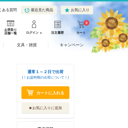
くある質問
最近見た商品
お気に入り
0
お受取り
ログイン
注文履歴
カート
店舗一覧
文具・雑貨
キャンペーン
通常１～２日で出荷
(！お盆時期の出荷について！)
カートに入れる
★お気に入りに追加