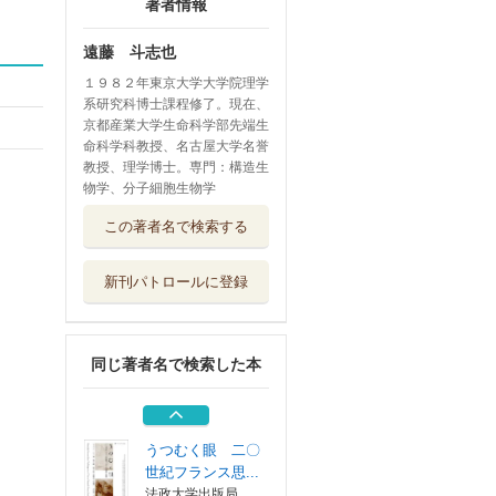
著者情報
遠藤 斗志也
１９８２年東京大学大学院理学
系研究科博士課程修了。現在、
京都産業大学生命科学部先端生
命科学科教授、名古屋大学名誉
教授、理学博士。専門：構造生
物学、分子細胞生物学
ヴォート基礎生化
この著者名で検索する
学
東京化学同人
新刊パトロールに登録
基礎コース細胞生
物学
東京化学同人
同じ著者名で検索した本
ヴォート生化学
下
東京化学同人
うつむく眼 二〇
世紀フランス思...
法政大学出版局