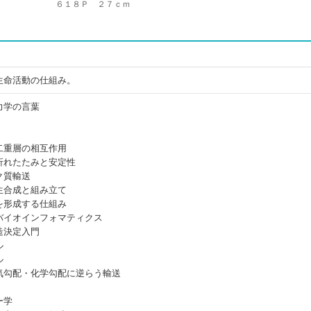
６１８Ｐ ２７ｃｍ
生命活動の仕組み。
力学の言葉
二重層の相互作用
折れたたみと安定性
ク質輸送
生合成と組み立て
を形成する仕組み
バイオインフォマティクス
造決定入門
ル
ル
気勾配・化学勾配に逆らう輸送
ー学