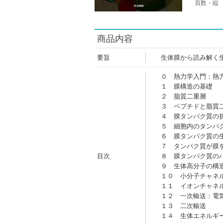
頁数・縦
商品内容
要旨
生体膜から読み解く
０ 熱力学入門：熱
１ 膜構造の基礎
２ 脂質二重層
３ ペプチドと脂質
４ 膜タンパク質の
５ 細胞内のタンパ
６ 膜タンパク質の
７ タンパク質が膜
目次
８ 膜タンパク質の
９ 生体高分子の構
１０ 小分子チャネ
１１ イオンチャネ
１２ 一次輸送：電
１３ 二次輸送
１４ 生体エネルギ