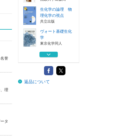
生化学の論理 物
理化学の視点
共立出版
ヴォート基礎生化
学
東京化学同人
基礎コース細胞生
学名誉
物学
東京化学同人
ヴォート生化学
返品について
下
東京化学同人
授、理
うつむく眼 二〇
世紀フランス思...
法政大学出版局
生化学の論理 物
データ
理化学の視点
共立出版