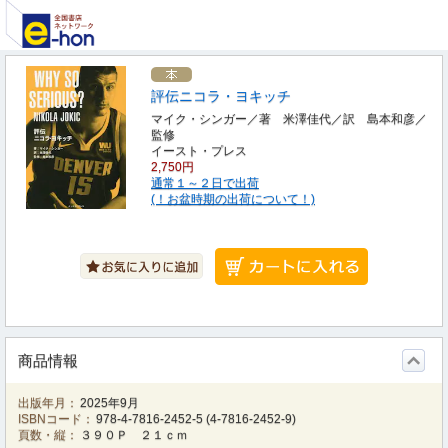
評伝ニコラ・ヨキッチ
マイク・シンガー／著 米澤佳代／訳 島本和彦／
監修
イースト・プレス
2,750円
通常１～２日で出荷
(！お盆時期の出荷について！)
商品情報
出版年月：
2025年9月
ISBNコード：
978-4-7816-2452-5
(
4-7816-2452-9
)
頁数・縦：
３９０Ｐ ２１ｃｍ