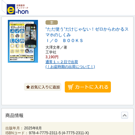
“ただ使う”だけじゃない！ゼロからわかるス
マホのしくみ
Ｉ／Ｏ ＢＯＯＫＳ
大澤文孝／著
工学社
3,190円
通常１～２日で出荷
(！お盆時期の出荷について！)
商品情報
出版年月：
2025年8月
ISBNコード：
978-4-7775-2311-5
(
4-7775-2311-X
)