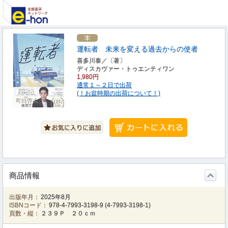
運転者 未来を変える過去からの使者
喜多川泰／〔著〕
ディスカヴァー・トゥエンティワン
1,980円
通常１～２日で出荷
(！お盆時期の出荷について！)
商品情報
出版年月：
2025年8月
ISBNコード：
978-4-7993-3198-9
(
4-7993-3198-1
)
頁数・縦：
２３９Ｐ ２０ｃｍ