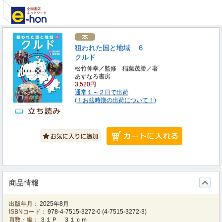
狙われた国と地域 ６
クルド
松竹伸幸／監修 稲葉茂勝／著
あすなろ書房
3,520円
通常１～２日で出荷
(！お盆時期の出荷について！)
商品情報
出版年月：
2025年8月
ISBNコード：
978-4-7515-3272-0
(
4-7515-3272-3
)
頁数・縦：
３１Ｐ ３１ｃｍ