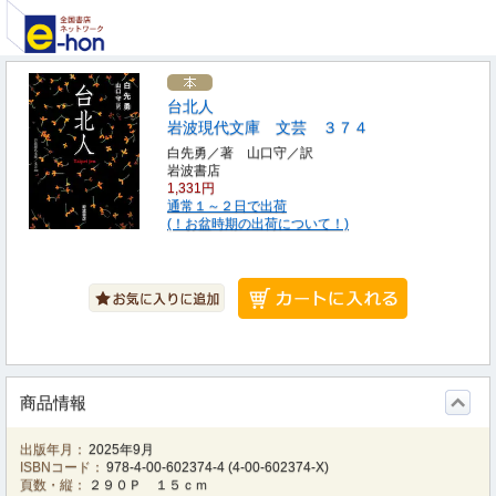
台北人
岩波現代文庫 文芸 ３７４
白先勇／著 山口守／訳
岩波書店
1,331円
通常１～２日で出荷
(！お盆時期の出荷について！)
商品情報
出版年月：
2025年9月
ISBNコード：
978-4-00-602374-4
(
4-00-602374-X
)
頁数・縦：
２９０Ｐ １５ｃｍ