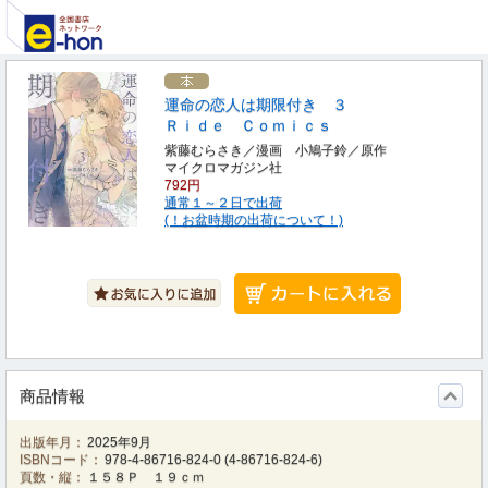
運命の恋人は期限付き ３
Ｒｉｄｅ Ｃｏｍｉｃｓ
紫藤むらさき／漫画 小鳩子鈴／原作
マイクロマガジン社
792円
通常１～２日で出荷
(！お盆時期の出荷について！)
商品情報
出版年月：
2025年9月
ISBNコード：
978-4-86716-824-0
(
4-86716-824-6
)
頁数・縦：
１５８Ｐ １９ｃｍ