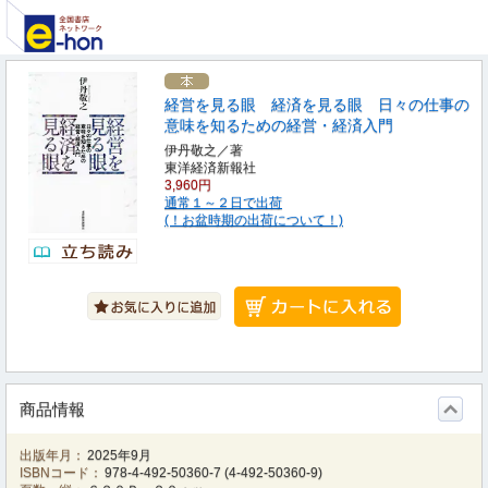
経営を見る眼 経済を見る眼 日々の仕事の
意味を知るための経営・経済入門
伊丹敬之／著
東洋経済新報社
3,960円
通常１～２日で出荷
(！お盆時期の出荷について！)
商品情報
出版年月：
2025年9月
ISBNコード：
978-4-492-50360-7
(
4-492-50360-9
)