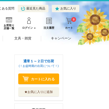
くある質問
最近見た商品
お気に入り
0
お受取り
ログイン
注文履歴
カート
店舗一覧
文具・雑貨
キャンペーン
通常１～２日で出荷
(！お盆時期の出荷について！)
カートに入れる
★お気に入りに追加