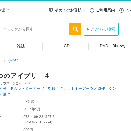
初めてのお客様へ
ご利用案内
よ
お届け！
こだわり検索
雑誌
CD
DVD・Blu-ray
小学館
つのアイプリ ４
ニア文庫 ジこ－７－３
／著 タカラトミーアーツ／監修 タカラトミーアーツ／原作 シン
／原作
小学館
2025年9月
ド
978-4-09-231527-3
（
4-09-231527-9
）
880円