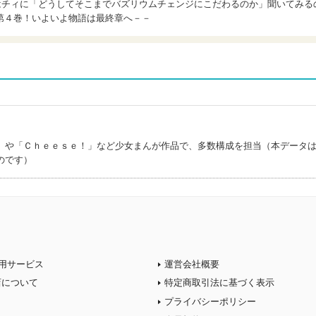
はチィに「どうしてそこまでバズリウムチェンジにこだわるのか」聞いてみる
第４巻！いよいよ物語は最終章へ－－
」や「Ｃｈｅｅｓｅ！」など少女まんが作品で、多数構成を担当（本データ
のです）
用サービス
運営会社概要
店について
特定商取引法に基づく表示
プライバシーポリシー