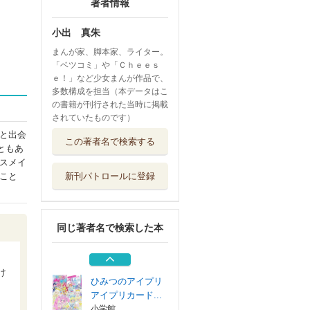
著者情報
小出 真朱
まんが家、脚本家、ライター。
「ベツコミ」や「Ｃｈｅｅｓ
ｅ！」など少女まんが作品で、
多数構成を担当（本データはこ
の書籍が刊行された当時に掲載
されていたものです）
ひみつのアイプリ
と出会
この著者名で検索する
５
ともあ
小学館
スメイ
こと
新刊パトロールに登録
ひみつのアイプリ
２
小学館
同じ著者名で検索した本
ひみつのアイプリ
３
小学館
け
ひみつのアイプリ
アイプリカード...
小学館