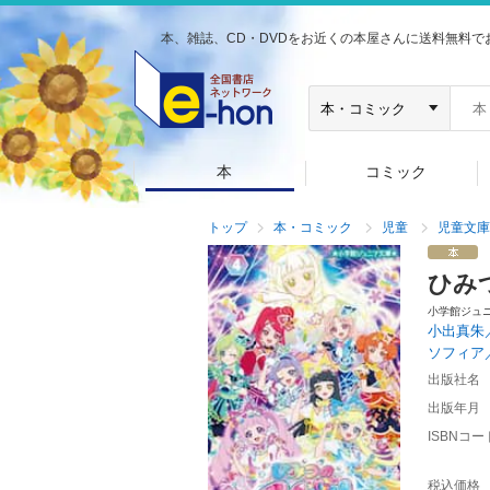
本、雑誌、CD・DVDをお近くの本屋さんに送料無料で
本
コミック
トップ
本・コミック
児童
児童文庫
ひみ
小学館ジュ
小出真朱
ソフィア
出版社名
出版年月
ISBNコー
税込価格