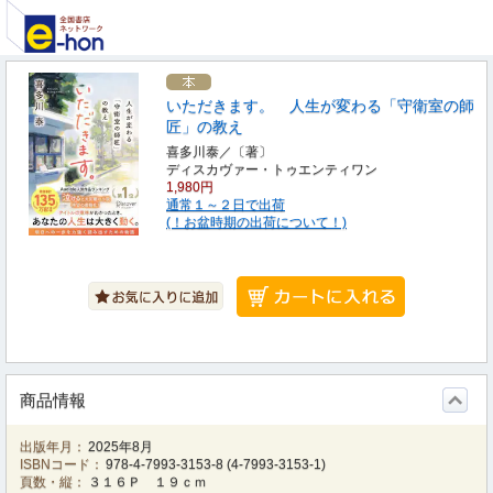
いただきます。 人生が変わる「守衛室の師
匠」の教え
喜多川泰／〔著〕
ディスカヴァー・トゥエンティワン
1,980円
通常１～２日で出荷
(！お盆時期の出荷について！)
商品情報
出版年月：
2025年8月
ISBNコード：
978-4-7993-3153-8
(
4-7993-3153-1
)
頁数・縦：
３１６Ｐ １９ｃｍ