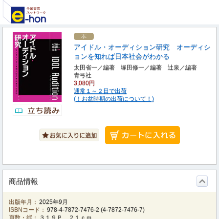
アイドル・オーディション研究 オーディシ
ョンを知れば日本社会がわかる
太田省一／編著 塚田修一／編著 辻泉／編著
青弓社
3,080円
通常１～２日で出荷
(！お盆時期の出荷について！)
商品情報
出版年月：
2025年9月
ISBNコード：
978-4-7872-7476-2
(
4-7872-7476-7
)
頁数・縦：
３１９Ｐ ２１ｃｍ