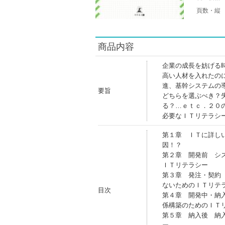
頁数・縦
商品内容
企業の成長を妨げる
高い人材を入れたの
進、基幹システムの
要旨
どちらを選ぶべき？
る？…ｅｔｃ．２０
必要なＩＴリテラシ
第１章 ＩＴに詳し
因！？
第２章 開発前 シ
ＩＴリテラシー
第３章 発注・契約
ないためのＩＴリテ
目次
第４章 開発中・納
係構築のためのＩＴ
第５章 納入後 納