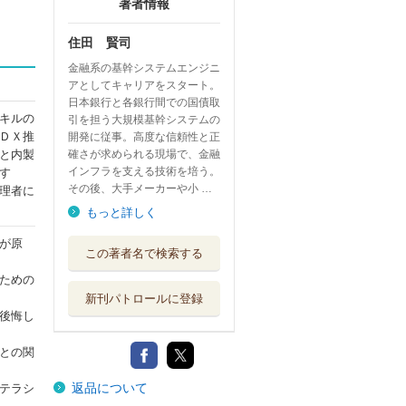
著者情報
住田 賢司
金融系の基幹システムエンジニ
アとしてキャリアをスタート。
日本銀行と各銀行間での国債取
キルの
引を担う大規模基幹システムの
ＤＸ推
開発に従事。高度な信頼性と正
と内製
確さが求められる現場で、金融
インフラを支える技術を培う。
す
その後、大手メーカーや小 …
理者に
もっと詳しく
が原
この著者名で検索する
ための
新刊パトロールに登録
後悔し
との関
返品について
テラシ