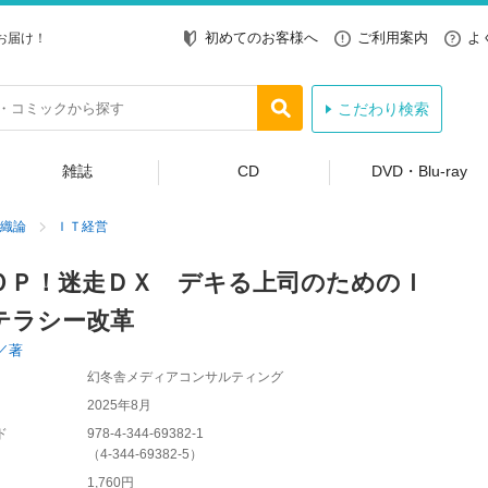
初めてのお客様へ
ご利用案内
よ
お届け！
こだわり検索
雑誌
CD
DVD・Blu-ray
織論
ＩＴ経営
ＯＰ！迷走ＤＸ デキる上司のためのＩ
テラシー改革
／著
幻冬舎メディアコンサルティング
2025年8月
ド
978-4-344-69382-1
（
4-344-69382-5
）
1,760円