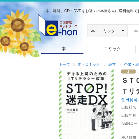
本、雑誌、CD・DVDをお近くの本屋さんに送料無料で
本
コミック
トップ
本・コミック
経営
企業・組
ＳＴ
Ｔリ
住田賢司
出版社名
出版年月
ISBNコー
税込価格