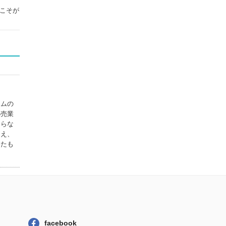
こそが
テムの
小売業
まらな
超え、
いたも
facebook