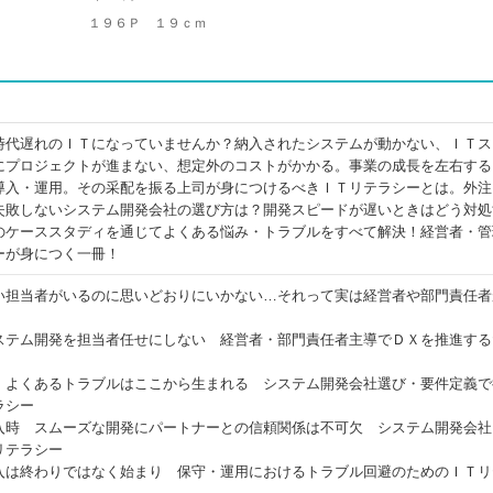
１９６Ｐ １９ｃｍ
時代遅れのＩＴになっていませんか？納入されたシステムが動かない、ＩＴス
にプロジェクトが進まない、想定外のコストがかかる。事業の成長を左右する
導入・運用。その采配を振る上司が身につけるべきＩＴリテラシーとは。外注
失敗しないシステム開発会社の選び方は？開発スピードが遅いときはどう対処
のケーススタディを通じてよくある悩み・トラブルをすべて解決！経営者・管
ーが身につく一冊！
い担当者がいるのに思いどおりにいかない…それって実は経営者や部門責任者
ステム開発を担当者任せにしない 経営者・部門責任者主導でＤＸを推進する
 よくあるトラブルはここから生まれる システム開発会社選び・要件定義で
ラシー
入時 スムーズな開発にパートナーとの信頼関係は不可欠 システム開発会社
リテラシー
入は終わりではなく始まり 保守・運用におけるトラブル回避のためのＩＴリ