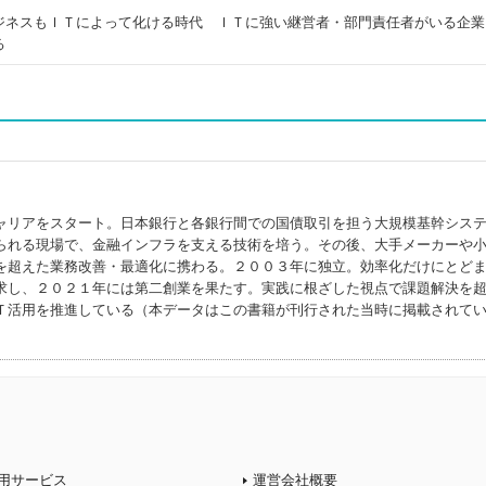
ジネスもＩＴによって化ける時代 ＩＴに強い継営者・部門責任者がいる企業
る
ャリアをスタート。日本銀行と各銀行間での国債取引を担う大規模基幹シス
られる現場で、金融インフラを支える技術を培う。その後、大手メーカーや
を超えた業務改善・最適化に携わる。２００３年に独立。効率化だけにとど
求し、２０２１年には第二創業を果たす。実践に根ざした視点で課題解決を
Ｔ活用を推進している（本データはこの書籍が刊行された当時に掲載されて
用サービス
運営会社概要