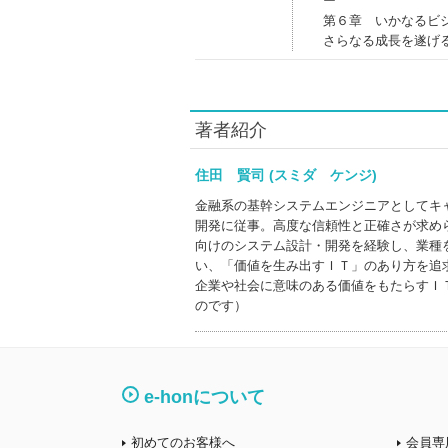
ー
第６章 いかなるビ
さらなる成長を遂げ
著者紹介
住田 賢司 (スミダ ケンジ)
金融系の基幹システムエンジニアとしてキ
開発に従事。高度な信頼性と正確さが求め
向けのシステム設計・開発を経験し、業種
い、「価値を生み出すＩＴ」のあり方を追
企業や社会に意味のある価値をもたらすＩ
のです）
e-honについて
初めてのお客様へ
会員専