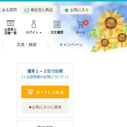
くある質問
最近見た商品
お気に入り
0
お受取り
ログイン
注文履歴
カート
店舗一覧
文具・雑貨
キャンペーン
通常１～２日で出荷
(！お盆時期の出荷について！)
カートに入れる
★お気に入りに追加