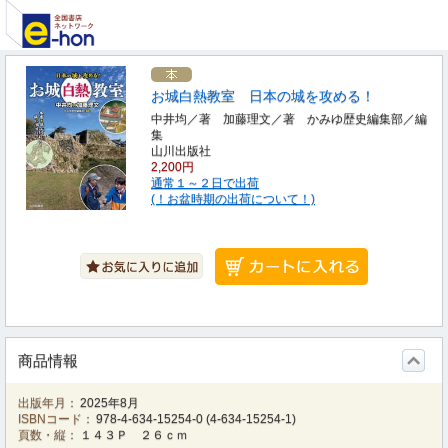
お城白熱教室 日本の城を攻める！
中井均／著 加藤理文／著 かみゆ歴史編集部／編
集
山川出版社
2,200円
通常１～２日で出荷
(！お盆時期の出荷について！)
商品情報
出版年月：
2025年8月
ISBNコード：
978-4-634-15254-0
(
4-634-15254-1
)
頁数・縦：
１４３Ｐ ２６ｃｍ