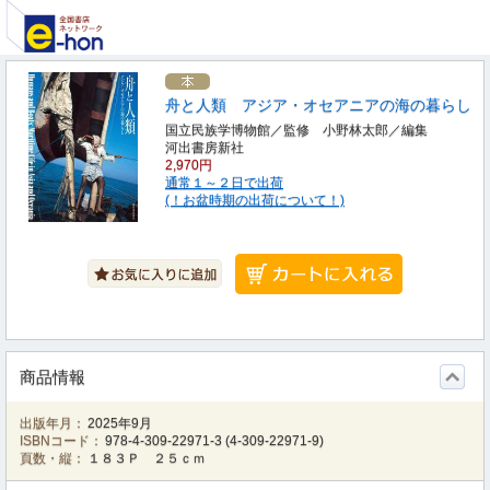
舟と人類 アジア・オセアニアの海の暮らし
国立民族学博物館／監修 小野林太郎／編集
河出書房新社
2,970円
通常１～２日で出荷
(！お盆時期の出荷について！)
商品情報
出版年月：
2025年9月
ISBNコード：
978-4-309-22971-3
(
4-309-22971-9
)
頁数・縦：
１８３Ｐ ２５ｃｍ