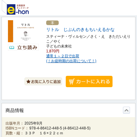
リトル じぶんのきもちいえるかな
スティーナ・ヴィルセン／さく・え きただいえり
こ／やく
子どもの未来社
1,870円
通常１～２日で出荷
(！お盆時期の出荷について！)
商品情報
出版年月：
2025年9月
ISBNコード：
978-4-86412-448-5
(
4-86412-448-5
)
頁数・縦：
３３Ｐ １６×２２ｃｍ