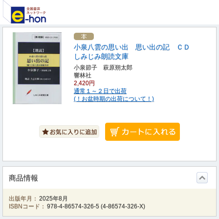
小泉八雲の思い出 思い出の記 ＣＤ
しみじみ朗読文庫
小泉節子 萩原朔太郎
響林社
2,420円
通常１～２日で出荷
(！お盆時期の出荷について！)
商品情報
出版年月：
2025年8月
ISBNコード：
978-4-86574-326-5
(
4-86574-326-X
)