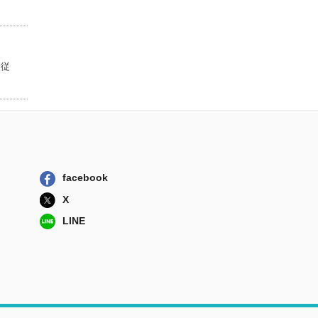
争・政治・ビジ...
日経ＢＰ日本経...
バフェットとマン
ガーによる株主...
に従
パンローリング
市場サイクルを極
める 勝率を高...
日本経済新聞出...
facebook
X
LINE