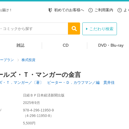
初めてのお客様へ
ご利用案内
よ
お届け！
こだわり検索
雑誌
CD
DVD・Blu-ray
ープラン
株式投資
ールズ・Ｔ・マンガーの金言
ズ・Ｔ．マンガー／〔著〕 ピーター・Ｄ．カウフマン／編 貫井佳
日経ＢＰ日本経済新聞出版
2025年9月
ド
978-4-296-11950-9
（
4-296-11950-8
）
5,500円