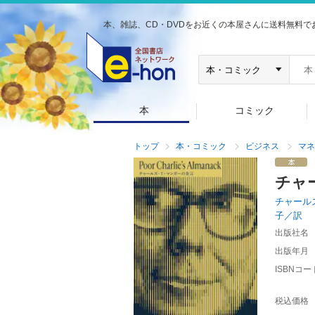
本、雑誌、CD・DVDをお近くの本屋さんに送料無料で
本
コミック
トップ
本・コミック
ビジネス
マネ
チャ
チャール
子／訳
出版社名
出版年月
ISBNコー
税込価格