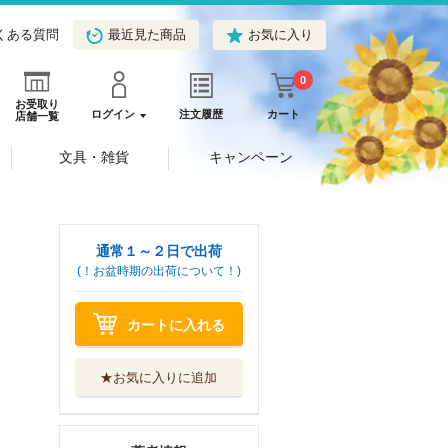
くある質問
最近見た商品
お気に入り
0
お受取り
ログイン
注文履歴
カート
店舗一覧
文具・雑貨
キャンペーン
通常１～２日で出荷
(！お盆時期の出荷について！)
カートに入れる
★お気に入りに追加