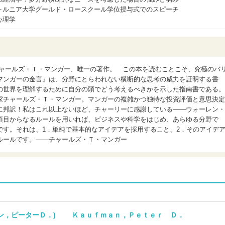
ォルニア大学グールド・ロースクール学位授与式でのスピーチ
心理学
チャールズ・Ｔ・マンガー、唯一の著作。 この本を読むことこそ、究極のバ
マンガーの金言』は、分野にとらわれない横断的な思考の威力を証明する書
の世界を理解するために自分の頭でどう考えるべきかを示した指南書である。
家チャールズ・Ｔ・マンガー。マンガーの複雑かつ独特な投資評価と意思決定
に邦訳！私はこれ以上ないほど、チャーリーに感謝している――ウォーレン・
項目からなるルールを用いれば、ビジネスや科学をはじめ、あらゆる分野で
です。それは、1．単純で基本的なアイデアを採用すること、2．そのアイデ
ルールです。――チャールズ・Ｔ・マンガー
マン，ピーターＤ．) Ｋａｕｆｍａｎ，Ｐｅｔｅｒ Ｄ．