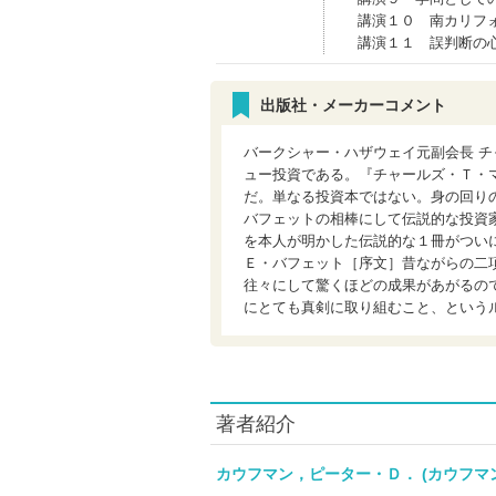
講演１０ 南カリフ
講演１１ 誤判断の
出版社・メーカーコメント
バークシャー・ハザウェイ元副会長 
ュー投資である。『チャールズ・Ｔ・
だ。単なる投資本ではない。身の回り
バフェットの相棒にして伝説的な投資
を本人が明かした伝説的な１冊がつい
Ｅ・バフェット［序文］昔ながらの二
往々にして驚くほどの成果があがるの
にとても真剣に取り組むこと、という
著者紹介
カウフマン，ピーター・Ｄ． (カウフ