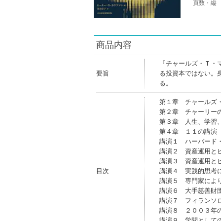
頁数・縦
商品内容
『チャールズ・Ｔ・
要旨
る投資本ではない。
る。
第１章 チャールズ
第２章 チャーリー
第３章 人生、学習
第４章 １１の講演
講演１ ハーバード
講演２ 資産運用と
講演３ 資産運用と
目次
講演４ 実践的思考
講演５ 専門家によ
講演６ 大手慈善財
講演７ フィランソ
講演８ ２００３年
講演９ 学問として