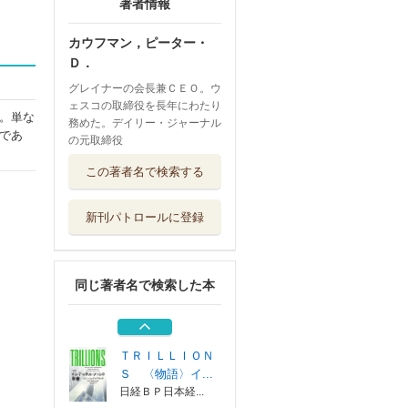
著者情報
カウフマン，ピーター・
Ｄ．
グレイナーの会長兼ＣＥＯ。ウ
ェスコの取締役を長年にわたり
。単な
務めた。デイリー・ジャーナル
であ
の元取締役
戦略の世界史 戦
この著者名で検索する
争・政治・ビジ...
日経ＢＰ日本経...
新刊パトロールに登録
バフェットとマン
ガーによる株主...
パンローリング
同じ著者名で検索した本
市場サイクルを極
める 勝率を高...
日本経済新聞出...
ＴＲＩＬＬＩＯＮ
Ｓ 〈物語〉イ...
日経ＢＰ日本経...