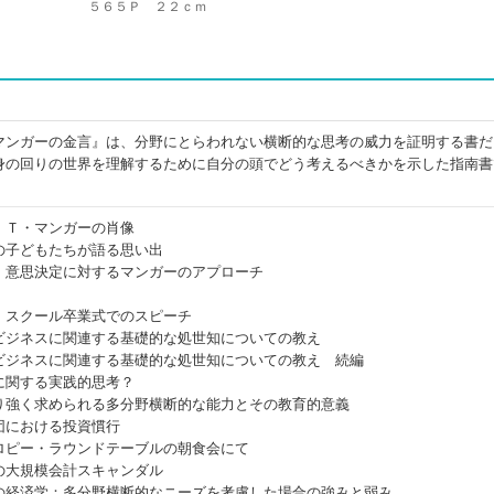
５６５Ｐ ２２ｃｍ
マンガーの金言』は、分野にとらわれない横断的な思考の威力を証明する書だ
身の回りの世界を理解するために自分の頭でどう考えるべきかを示した指南書
・Ｔ・マンガーの肖像
の子どもたちが語る思い出
、意思決定に対するマンガーのアプローチ
・スクール卒業式でのスピーチ
ビジネスに関連する基礎的な処世知についての教え
ビジネスに関連する基礎的な処世知についての教え 続編
に関する実践的思考？
り強く求められる多分野横断的な能力とその教育的意義
団における投資慣行
ロピー・ラウンドテーブルの朝食会にて
の大規模会計スキャンダル
の経済学：多分野横断的なニーズを考慮した場合の強みと弱み