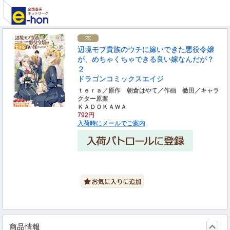
辺境モブ貴族のウチに嫁いできた悪役令嬢
が、めちゃくちゃできる良い嫁なんだが？
２
ドラゴンコミックスエイジ
ｔｅｒａ／原作 朝倉はやて／作画 徹田／キャラ
クター原案
ＫＡＤＯＫＡＷＡ
792円
入荷時にメールでご案内
商品情報