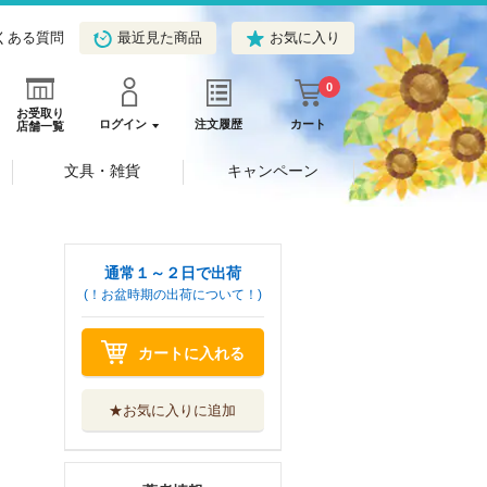
くある質問
最近見た商品
お気に入り
0
お受取り
ログイン
注文履歴
カート
店舗一覧
文具・雑貨
キャンペーン
通常１～２日で出荷
(！お盆時期の出荷について！)
カートに入れる
★お気に入りに追加