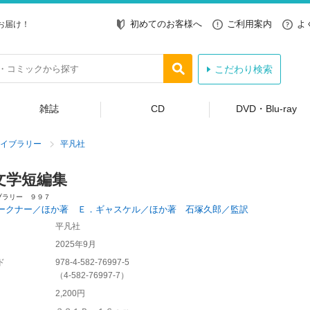
初めてのお客様へ
ご利用案内
よ
お届け！
こだわり検索
雑誌
CD
DVD・Blu-ray
イブラリー
平凡社
文学短編集
ブラリー ９９７
ークナー／ほか著 Ｅ．ギャスケル／ほか著 石塚久郎／監訳
平凡社
2025年9月
ド
978-4-582-76997-5
（
4-582-76997-7
）
2,200円