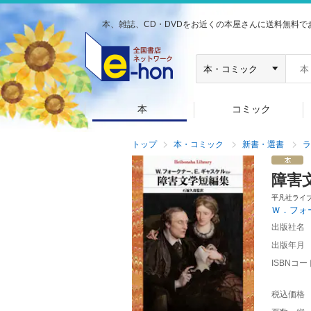
本、雑誌、CD・DVDをお近くの本屋さんに送料無料で
本
コミック
トップ
本・コミック
新書・選書
ラ
障害
平凡社ライ
Ｗ．フォ
出版社名
出版年月
ISBNコー
税込価格