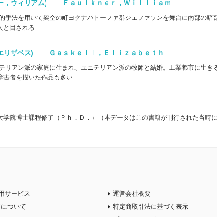
ナー，ウィリアム) Ｆａｕｌｋｎｅｒ，Ｗｉｌｌｉａｍ
験的手法を用いて架空の町ヨクナパトーファ郡ジェファソンを舞台に南部の暗
人と目される
，エリザベス) Ｇａｓｋｅｌｌ，Ｅｌｉｚａｂｅｔｈ
ニテリアン派の家庭に生まれ、ユニテリアン派の牧師と結婚。工業都市に生き
障害者を描いた作品も多い
大学院博士課程修了（Ｐｈ．Ｄ．）（本データはこの書籍が刊行された当時
用サービス
運営会社概要
店について
特定商取引法に基づく表示