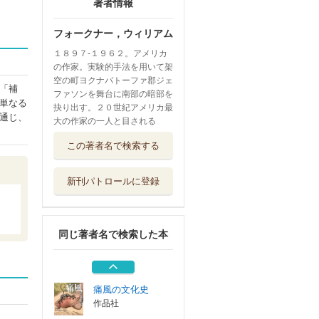
著者情報
フォークナー，ウィリアム
１８９７‐１９６２。アメリカ
の作家。実験的手法を用いて架
空の町ヨクナパトーファ郡ジェ
「補
ファソンを舞台に南部の暗部を
単なる
抉り出す。２０世紀アメリカ最
通じ、
大の作家の一人と目される
疫病短編小説集
この著者名で検索する
平凡社
新刊パトロールに登録
医療短編小説集
平凡社
同じ著者名で検索した本
病短編小説集
平凡社
痛風の文化史
作品社