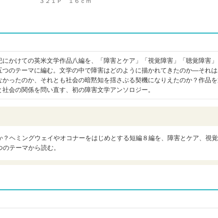
３２１Ｐ １６ｃｍ
紀にかけての英米文学作品八編を、「障害とケア」「視覚障害」「聴覚障害」
五つのテーマに編む。文学の中で障害はどのように描かれてきたのか―それは
なかったのか、それとも社会の暗黙知を揺さぶる契機になりえたのか？作品を
と社会の関係を問い直す、初の障害文学アンソロジー。
か？ヘミングウェイやオコナーをはじめとする短編８編を、障害とケア、視覚
つのテーマから読む。