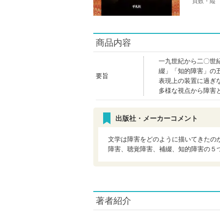
頁数・縦
商品内容
一九世紀から二〇世
綴」「知的障害」の
要旨
表現上の装置に過ぎ
多様な視点から障害
出版社・メーカーコメント
文学は障害をどのように描いてきたの
障害、聴覚障害、補綴、知的障害の５
著者紹介