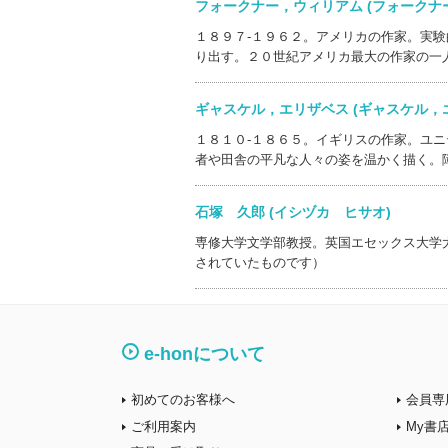
フォークナー，ウィリアム (フォーク
１８９７‐１９６２。アメリカの作家。実
り出す。２０世紀アメリカ最大の作家の一
ギャスケル，エリザベス (ギャスケル
１８１０‐１８６５。イギリスの作家。ユ
者や田舎の平凡な人々の姿を温かく描く。
石塚 久郎 (イシヅカ ヒサオ)
専修大学文学部教授。英国エセックス大学
されていたものです）
e-honについて
初めてのお客様へ
会員専
ご利用案内
My書