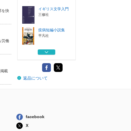
イギリス文学入門
部を抉
三修社
疫病短編小説集
平凡社
る労働
医療短編小説集
平凡社
に掲載
病短編小説集
返品について
平凡社
痛風の文化史
作品社
イギリス文学入門
facebook
三修社
X