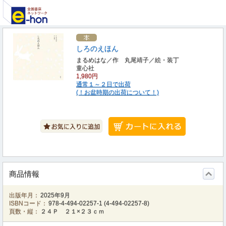
しろのえほん
まるめはな／作 丸尾靖子／絵・装丁
童心社
1,980円
通常１～２日で出荷
(！お盆時期の出荷について！)
商品情報
出版年月：
2025年9月
ISBNコード：
978-4-494-02257-1
(
4-494-02257-8
)
頁数・縦：
２４Ｐ ２１×２３ｃｍ